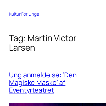
Spring
til
Kultur For Unge
indhold
Tag:
Martin Victor
Larsen
Ung anmeldelse: ‘Den
Magiske Maske’ af
Eventyrteatret