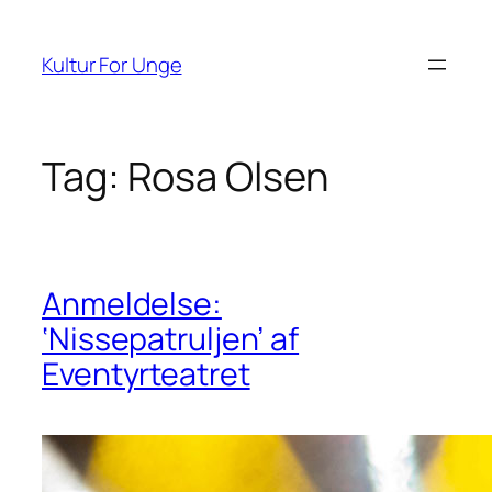
Spring
til
Kultur For Unge
indhold
Tag:
Rosa Olsen
Anmeldelse:
‘Nissepatruljen’ af
Eventyrteatret