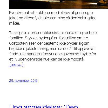
Eventyrteatret trakterer med et hav af genbrugte
jokes og klichefyldt julestemning på den helt rigtige
måde.
‘Nissepatruljen’ er en klassisk julefortælling for hele
familien. Stykket byder på en fortælling om tre
udstødte nisser, der bestemt ikke bryder sig om
højtidens julestemning, men da de får til opgave at
finde Julemandens forsvundne gavepose i bytte for
et liv uden den røde hue, kan de ikke modstå.
(mere…)
29. november 2019
Ung anmeldelse: ‘Den