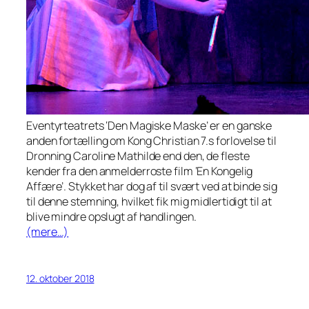
Eventyrteatrets ‘Den Magiske Maske’ er en ganske
anden fortælling om Kong Christian 7.s forlovelse til
Dronning Caroline Mathilde end den, de fleste
kender fra den anmelderroste film ‘En Kongelig
Affære’. Stykket har dog af til svært ved at binde sig
til denne stemning, hvilket fik mig midlertidigt til at
blive mindre opslugt af handlingen.
(mere…)
12. oktober 2018