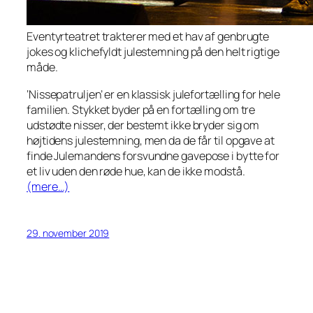
Eventyrteatret trakterer med et hav af genbrugte
jokes og klichefyldt julestemning på den helt rigtige
måde.
‘Nissepatruljen’ er en klassisk julefortælling for hele
familien. Stykket byder på en fortælling om tre
udstødte nisser, der bestemt ikke bryder sig om
højtidens julestemning, men da de får til opgave at
finde Julemandens forsvundne gavepose i bytte for
et liv uden den røde hue, kan de ikke modstå.
(mere…)
29. november 2019