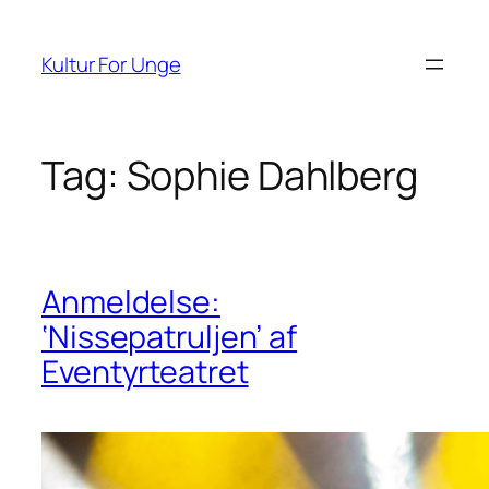
Spring
til
Kultur For Unge
indhold
Tag:
Sophie Dahlberg
Anmeldelse:
‘Nissepatruljen’ af
Eventyrteatret