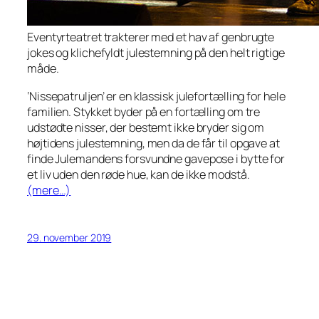
Eventyrteatret trakterer med et hav af genbrugte
jokes og klichefyldt julestemning på den helt rigtige
måde.
‘Nissepatruljen’ er en klassisk julefortælling for hele
familien. Stykket byder på en fortælling om tre
udstødte nisser, der bestemt ikke bryder sig om
højtidens julestemning, men da de får til opgave at
finde Julemandens forsvundne gavepose i bytte for
et liv uden den røde hue, kan de ikke modstå.
(mere…)
29. november 2019