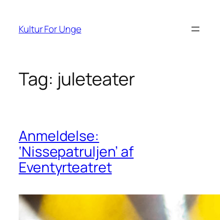
Spring
til
Kultur For Unge
indhold
Tag:
juleteater
Anmeldelse:
‘Nissepatruljen’ af
Eventyrteatret