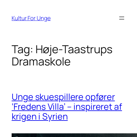
Spring
til
Kultur For Unge
indhold
Tag:
Høje-Taastrups
Dramaskole
Unge skuespillere opfører
‘Fredens Villa’ – inspireret af
krigen i Syrien