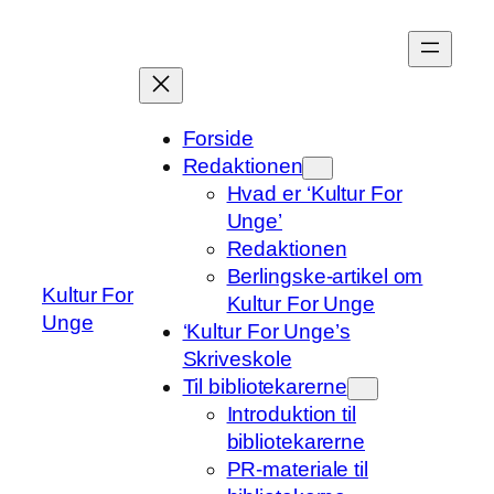
Spring
til
indhold
Forside
Redaktionen
Hvad er ‘Kultur For
Unge’
Redaktionen
Berlingske-artikel om
Kultur For
Kultur For Unge
Unge
‘Kultur For Unge’s
Skriveskole
Til bibliotekarerne
Introduktion til
bibliotekarerne
PR-materiale til