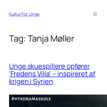
Spring
til
Kultur For Unge
indhold
Tag:
Tanja Møller
Unge skuespillere opfører
‘Fredens Villa’ – inspireret af
krigen i Syrien