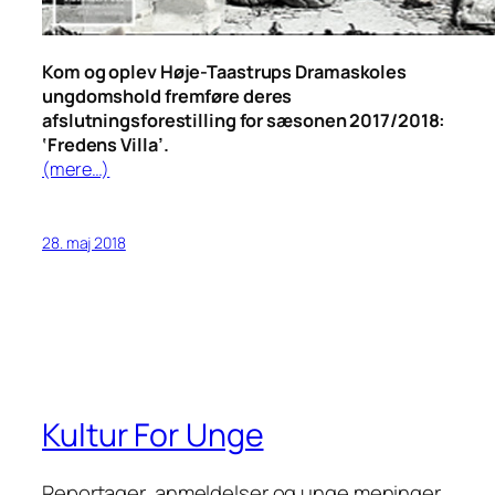
Kom og oplev Høje-Taastrups Dramaskoles
ungdomshold fremføre deres
afslutningsforestilling for sæsonen 2017/2018:
‘Fredens Villa’.
(mere…)
28. maj 2018
Kultur For Unge
Reportager, anmeldelser og unge meninger.