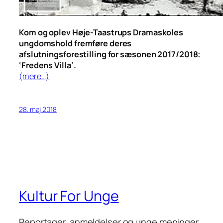
Kom og oplev Høje-Taastrups Dramaskoles
ungdomshold fremføre deres
afslutningsforestilling for sæsonen 2017/2018:
‘Fredens Villa’.
(mere…)
28. maj 2018
Kultur For Unge
Reportager, anmeldelser og unge meninger.