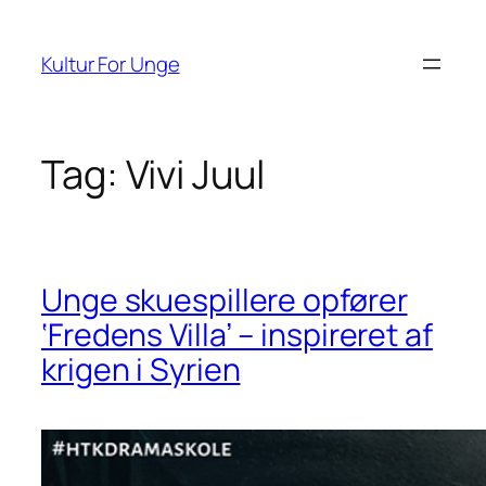
Spring
til
Kultur For Unge
indhold
Tag:
Vivi Juul
Unge skuespillere opfører
‘Fredens Villa’ – inspireret af
krigen i Syrien