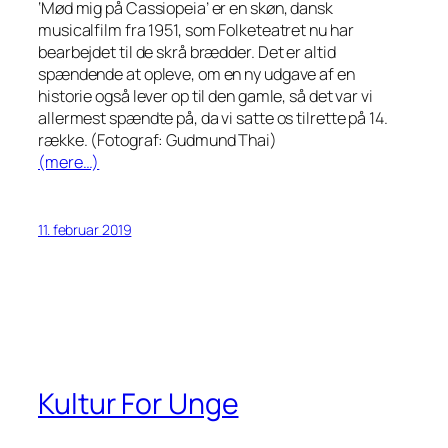
‘Mød mig på Cassiopeia’ er en skøn, dansk
musicalfilm fra 1951, som Folketeatret nu har
bearbejdet til de skrå brædder. Det er altid
spændende at opleve, om en ny udgave af en
historie også lever op til den gamle, så det var vi
allermest spændte på, da vi satte os tilrette på 14.
række. (Fotograf: Gudmund Thai)
(mere…)
11. februar 2019
Kultur For Unge