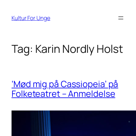
Spring
til
Kultur For Unge
indhold
Tag:
Karin Nordly Holst
‘Mød mig på Cassiopeia’ på
Folketeatret – Anmeldelse