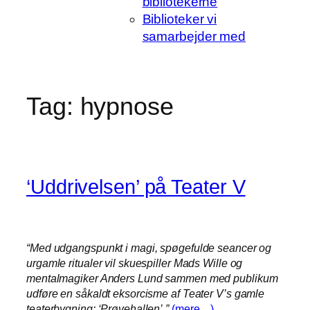
bibliotekerne
Biblioteker vi
samarbejder med
Tag:
hypnose
‘Uddrivelsen’ på Teater V
“Med udgangspunkt i magi, spøgefulde seancer og
urgamle ritualer vil skuespiller Mads Wille og
mentalmagiker Anders Lund sammen med publikum
udføre en såkaldt eksorcisme af Teater V’s gamle
teaterbygning: ‘Prøvehallen’.”
(mere…)