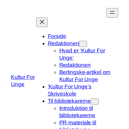
Spring
til
indhold
Forside
Redaktionen
Hvad er ‘Kultur For
Unge’
Redaktionen
Berlingske-artikel om
Kultur For
Kultur For Unge
Unge
‘Kultur For Unge’s
Skriveskole
Til bibliotekarerne
Introduktion til
bibliotekarerne
PR-materiale til