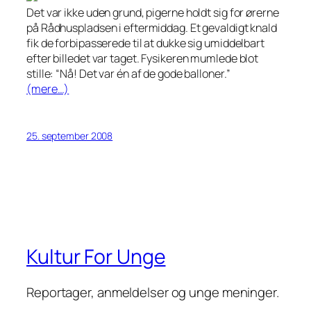
Det var ikke uden grund, pigerne holdt sig for ørerne
på Rådhuspladsen i eftermiddag. Et gevaldigt knald
fik de forbipasserede til at dukke sig umiddelbart
efter billedet var taget. Fysikeren mumlede blot
stille: “Nå! Det var én af de gode balloner.”
(mere…)
25. september 2008
Kultur For Unge
Reportager, anmeldelser og unge meninger.