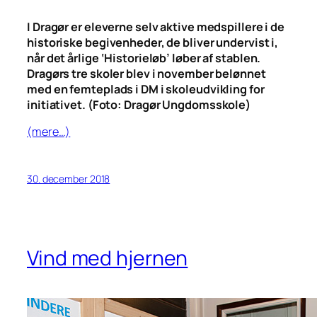
I Dragør er eleverne selv aktive medspillere i de
historiske begivenheder, de bliver undervist i,
når det årlige ‘Historieløb’ løber af stablen.
Dragørs tre skoler blev i november belønnet
med en femteplads i DM i skoleudvikling for
initiativet. (
Foto: Dragør Ungdomsskole
)
(mere…)
30. december 2018
Vind med hjernen