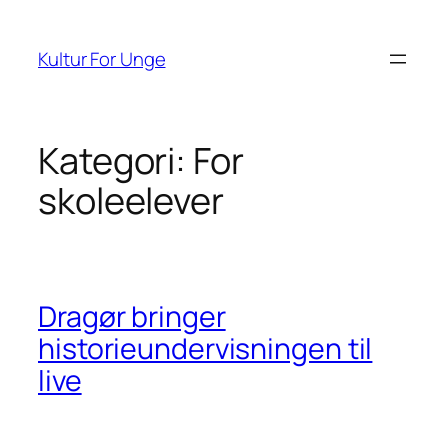
Spring
til
Kultur For Unge
indhold
Kategori:
For
skoleelever
Dragør bringer
historieundervisningen til
live