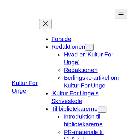
Spring
til
indhold
Forside
Redaktionen
Hvad er ‘Kultur For
Unge’
Redaktionen
Berlingske-artikel om
Kultur For
Kultur For Unge
Unge
‘Kultur For Unge’s
Skriveskole
Til bibliotekarerne
Introduktion til
bibliotekarerne
PR-materiale til