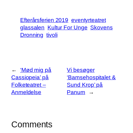
Efterårsferien 2019
eventyrteatret
glassalen
Kultur For Unge
Skovens
Dronning
tivoli
←
‘Mød mig på
Vi besøger
Cassiopeia’ på
‘Bamsehospitalet &
Folketeatret –
Sund Krop’ på
Anmeldelse
Panum
→
Comments