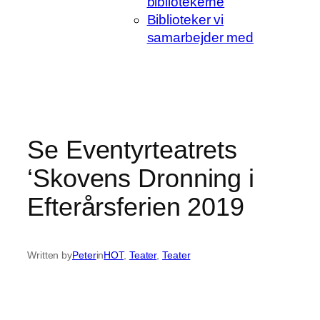
bibliotekerne
Biblioteker vi
samarbejder med
Se Eventyrteatrets
‘Skovens Dronning i
Efterårsferien 2019
Written by
Peter
in
HOT
, 
Teater
, 
Teater