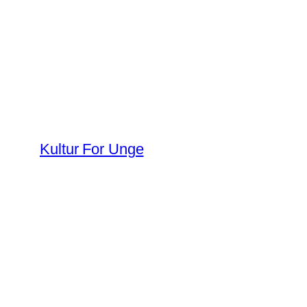
Spring
til
indhold
Kultur For Unge