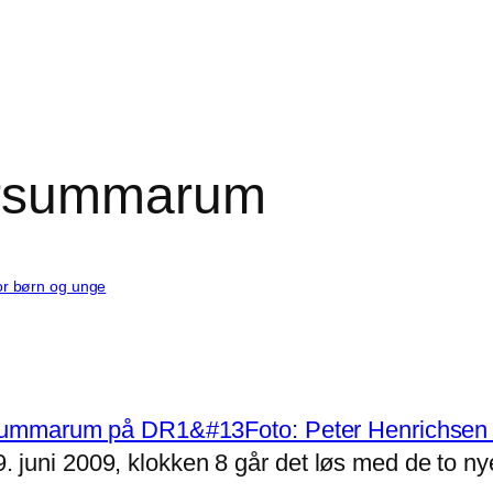
ersummarum
or børn og unge
i 2009, klokken 8 går det løs med de to nye v