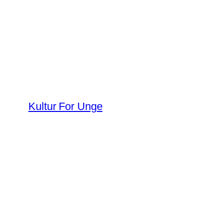
Spring
til
indhold
Kultur For Unge