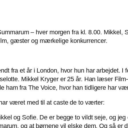
ummarum – hver morgen fra kl. 8.00. Mikkel, S
lm, gæster og mærkelige konkurrencer.
dt fra et år i London, hvor hun har arbejdet. I f
Liselotte. Mikkel Kryger er 25 år. Han læser F
e ham fra The Voice, hvor han tidligere har væ
ar været med til at caste de to værter:
ikkel og Sofie. De er begge to vildt seje, og jeg e
um, og at børnene vil elske dem. Og så er det 