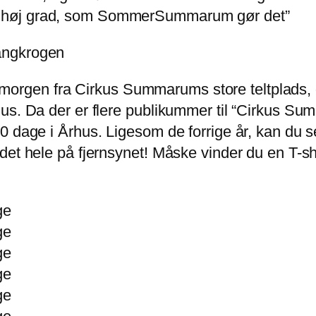
så høj grad, som SommerSummarum gør det”
angkrogen
en fra Cirkus Summarums store teltplads, og d
hus. Da der er flere publikummer til “Cirkus S
0 dage i Århus. Ligesom de forrige år, kan du 
et hele på fjernsynet! Måske vinder du en T-shi