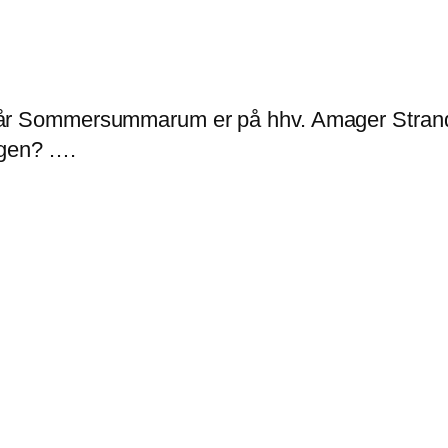
når Sommersummarum er på hhv. Amager Strand
gen? ….