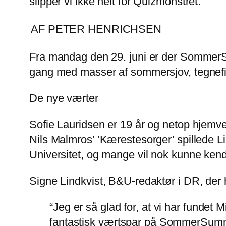
slipper vi ikke helt for Quizmonstret.
AF PETER HENRICHSEN
Fra mandag den 29. juni er der SommerS
gang med masser af sommersjov, tegnefi
De nye værter
Sofie Lauridsen er 19 år og netop hjemven
Nils Malmros’ ’Kærestesorger’ spillede 
Universitet, og mange vil nok kunne kend
Signe Lindkvist, B&U-redaktør i DR, der h
“Jeg er så glad for, at vi har fundet M
fantastisk værtspar på SommerSummar