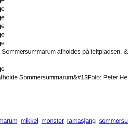
marum
mikkel
monster
ramasjang
sommers