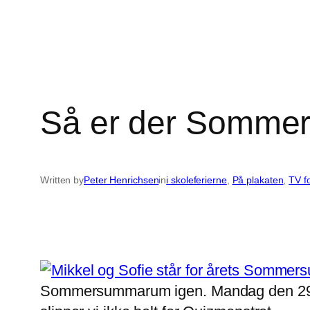
Så er der Somm
Written by
Peter Henrichsen
in
i skoleferierne
, 
På plakaten
, 
TV f
Sommersummarum igen. Mandag den 29. jun