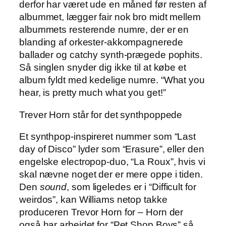
derfor har været ude en måned før resten af
albummet, lægger fair nok bro midt mellem
albummets resterende numre, der er en
blanding af orkester-akkompagnerede
ballader og catchy synth-prægede pophits.
Så singlen snyder dig ikke til at købe et
album fyldt med kedelige numre. “What you
hear, is pretty much what you get!”
Trever Horn står for det synthpoppede
Et synthpop-inspireret nummer som “Last
day of Disco” lyder som “Erasure”, eller den
engelske electropop-duo, “La Roux”, hvis vi
skal nævne noget der er mere oppe i tiden.
Den
sound
, som ligeledes er i “Difficult for
weirdos”, kan Williams netop takke
produceren Trevor Horn for – Horn der
også har arbejdet for “Pet Shop Boys” så