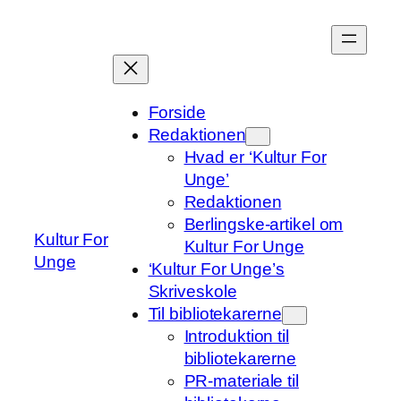
Spring
til
indhold
Forside
Redaktionen
Hvad er ‘Kultur For
Unge’
Redaktionen
Berlingske-artikel om
Kultur For
Kultur For Unge
Unge
‘Kultur For Unge’s
Skriveskole
Til bibliotekarerne
Introduktion til
bibliotekarerne
PR-materiale til