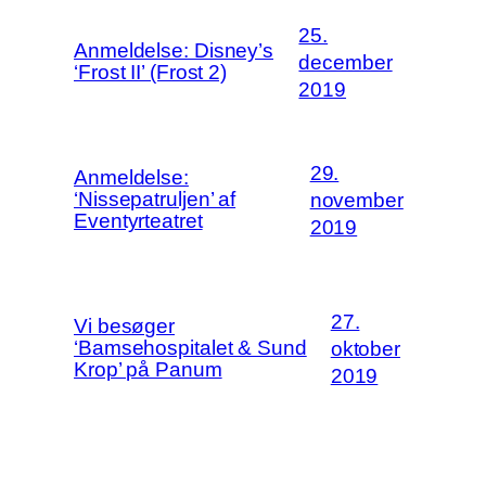
25.
Anmeldelse: Disney’s
december
‘Frost II’ (Frost 2)
2019
29.
Anmeldelse:
‘Nissepatruljen’ af
november
Eventyrteatret
2019
27.
Vi besøger
‘Bamsehospitalet & Sund
oktober
Krop’ på Panum
2019