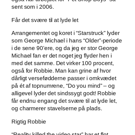
sent som i 2006.
Får det svære til at lyde let
Arrangementet og koret i “Starstruck” lyder
som George Michael i hans “Older”-periode
i de sene 90’ere, og da jeg er stor George
Michael fan er det noget jeg flyder hen i
med det samme. Det virker 100 procent,
også for Robbie. Man kan grine af hvor
dårligt versefødderne passer i omkvædet
på ét af topnumrene, “Do you mind” – og
alligevel lyder det sindssygt godt! Robbie
får endnu engang det svære til at lyde let,
og charmerer stavelserne på plads.
Rigtig Robbie
“Reality killed the video star” har et flot