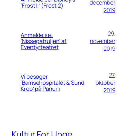
december
‘Frost II’ (Frost 2)
2019
29.
Anmeldelse:
november
‘Nissepatruljen’ af
Eventyrteatret
2019
27.
Vi besøger
oktober
‘Bamsehospitalet & Sund
Krop’ på Panum
2019
Kultur For Unge