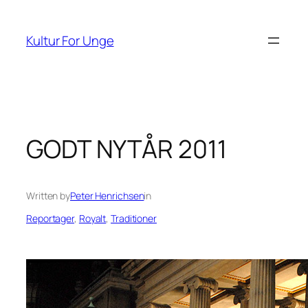
Spring
til
Kultur For Unge
indhold
GODT NYTÅR 2011
Written by
Peter Henrichsen
in
Reportager
, 
Royalt
, 
Traditioner