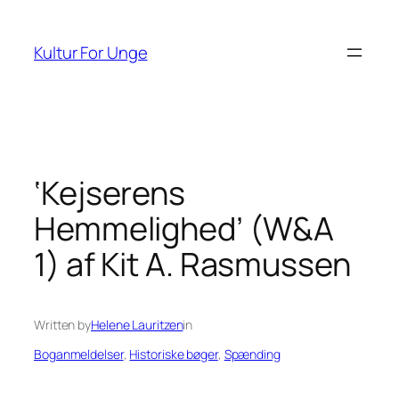
Spring
til
Kultur For Unge
indhold
‘Kejserens
Hemmelighed’ (W&A
1) af Kit A. Rasmussen
Written by
Helene Lauritzen
in
Boganmeldelser
, 
Historiske bøger
, 
Spænding