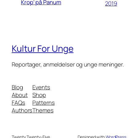
Krop’ på Panum
2019
Kultur For Unge
Reportager, anmeldelser og unge meninger.
Blog
Events
About
Shop
FAQs
Patterns
Authors
Themes
Twenty Twenty-Five
Designed with
WordPress