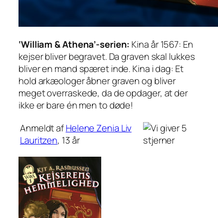
‘William & Athena’-serien:
Kina år 1567: En
kejser bliver begravet. Da graven skal lukkes
bliver en mand spæret inde. Kina i dag: Et
hold arkæologer åbner graven og bliver
meget overraskede, da de opdager, at der
ikke er bare én men to døde!
Anmeldt af
Helene Zenia Liv
Lauritzen
, 13 år