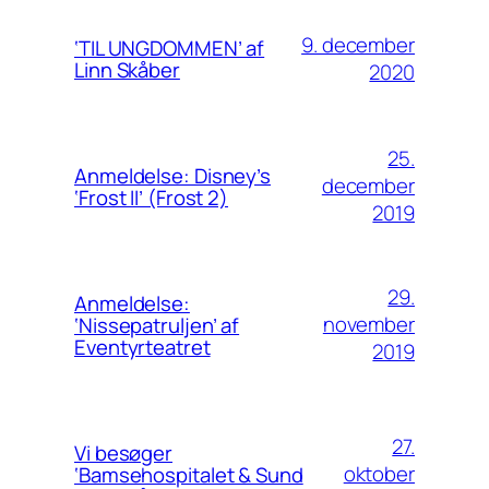
9. december
‘TIL UNGDOMMEN’ af
Linn Skåber
2020
25.
Anmeldelse: Disney’s
december
‘Frost II’ (Frost 2)
2019
29.
Anmeldelse:
november
‘Nissepatruljen’ af
Eventyrteatret
2019
27.
Vi besøger
oktober
‘Bamsehospitalet & Sund