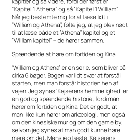
kapitler og så videre, fordi der først er
”Kapitel 1 Athena” og så ”Kapitel 1 William”.
Når jeg bestemte mig for at læse lidt i
”William og Athena”, følte jeg, at jeg blev nødt
til at læse både et ”Athena” kapitel og et
”William kapitel” – de hører sammen.
Spændende at høre om fortiden og Kina
‘William og Athena’ er en serie, som bliver på
cirka 6 bøger. Bogen var lidt svær at forstå i
starten, men man forstår historien hen af
vejen. Jeg synes ‘Kejserens hemmelighed’ er
en god og spændende historie, fordi man
hører om fortiden og Kina. Det er godt, at
man ikke kun hører om arkæologi, men også
om den kinesiske mur og om den gamle by,
selvom jeg synes at man godt kunne høre
mere om det. Mens jeg læste ‘Kejserens