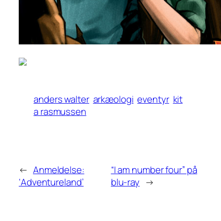
anders walter
arkæologi
eventyr
kit
a rasmussen
←
Anmeldelse:
“I am number four” på
‘Adventureland’
blu-ray
→