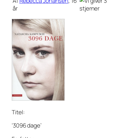
Af
Rebecca Johansen
, 16
år
Titel:
‘3096 dage’