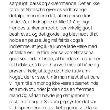
sørgeligt, barsk og skræmmende. Det er ikke
fordi, at Natascha giver os vildt mange
detaljer, men mere dét, at en person kan
finde på, at kidnappe en lille 10-årig pige.
Hendes tanker om det bliver virkelig godt
beskrevet, og det gjorde, jeg blev nødt til at
holde en pause. Jeg må faktisk også
indrømme, at jeg ikke kunne lade være med
at fælde en lille tåre. For selvom Natascha
godt ved inderst inde, at hendes situation er
ret håbløs, så bliver hun ved med at håbe og
prøver virkelig at tage det hele i stiv arm.
Noget, der er svært, når man mest af alt bare
vil hjem til sin mor og ikke være spærret inde i
et rum dybt under jorden hos en fremmed
mand.Og sådan havde jeg det igennem
resten af bogen. Selvom jeg syntes det var
vildt spændende og virkelig gerne ville læse