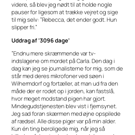
videre, så blev jeg nødt til at holde nogle
pauser for ligesom at trække vejret og sige
til mig selv: ”Rebecca, det ender godt. Hun
slipper fri.”
Uddrag af ‘3096 dage’
”Endnu mere skræmmende var tv-
indslagene om mordet på Carla. Den dag i
dag kan jeg se journalisterne for mig, som de
står med deres mikrofoner ved søen i
Wilhermdorf og fortæller, at man ud fra den
måde der er rodet op i jorden, kan fastslå,
hvor meget modstand pigen har gjort.
Mindegudstjenesten blev vist i fjernsynet.
Jeg sad foran skærmen med øjne opspilede
af rædsel. Alle disse piger var på min alder.
Kun én ting beroligede mig, når jeg så