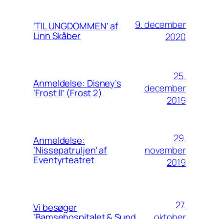
9. december
‘TIL UNGDOMMEN’ af
Linn Skåber
2020
25.
Anmeldelse: Disney’s
december
‘Frost II’ (Frost 2)
2019
29.
Anmeldelse:
november
‘Nissepatruljen’ af
Eventyrteatret
2019
27.
Vi besøger
oktober
‘Bamsehospitalet & Sund