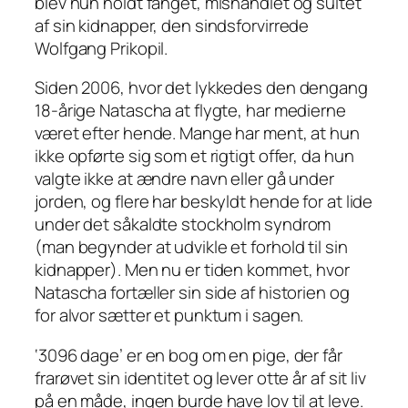
blev hun holdt fanget, mishandlet og sultet
af sin kidnapper, den sindsforvirrede
Wolfgang Prikopil.
Siden 2006, hvor det lykkedes den dengang
18-årige Natascha at flygte, har medierne
været efter hende. Mange har ment, at hun
ikke opførte sig som et rigtigt offer, da hun
valgte ikke at ændre navn eller gå under
jorden, og flere har beskyldt hende for at lide
under det såkaldte stockholm syndrom
(man begynder at udvikle et forhold til sin
kidnapper). Men nu er tiden kommet, hvor
Natascha fortæller sin side af historien og
for alvor sætter et punktum i sagen.
‘3096 dage’ er en bog om en pige, der får
frarøvet sin identitet og lever otte år af sit liv
på en måde, ingen burde have lov til at leve.