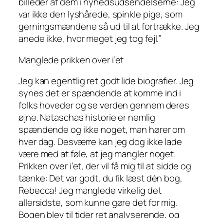
billeder af dem i nyhedsudsendelserne: Jeg
var ikke den lyshårede, spinkle pige, som
gerningsmændene så ud til at fortrække. Jeg
anede ikke, hvor meget jeg tog fejl.”
Manglede prikken over i’et
Jeg kan egentlig ret godt lide biografier. Jeg
synes det er spændende at komme ind i
folks hoveder og se verden gennem deres
øjne. Nataschas historie er nemlig
spændende og ikke noget, man hører om
hver dag. Desværre kan jeg dog ikke lade
være med at føle, at jeg mangler noget.
Prikken over i’et, der vil få mig til at sidde og
tænke: Det var godt, du fik læst dén bog,
Rebecca! Jeg manglede virkelig det
allersidste, som kunne gøre det for mig.
Bogen blev til tider ret analyserende, og