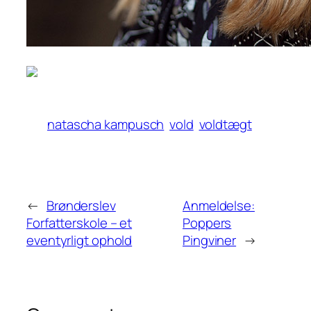
natascha kampusch
vold
voldtægt
←
Brønderslev
Anmeldelse:
Forfatterskole – et
Poppers
eventyrligt ophold
Pingviner
→