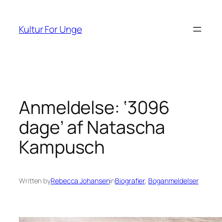
Spring
til
Kultur For Unge
indhold
Anmeldelse: ‘3096
dage’ af Natascha
Kampusch
Written by
Rebecca Johansen
in
Biografier
, 
Boganmeldelser