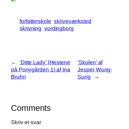
forfatterskole
skriveværksted
skrivning
vordingborg
←
‘Ditte Lady’ (Hestene
‘Skolen’ af
på Ponygården 1) af Ina
Jesper Wung-
Bruhn
Sung
→
Comments
Skriv et svar