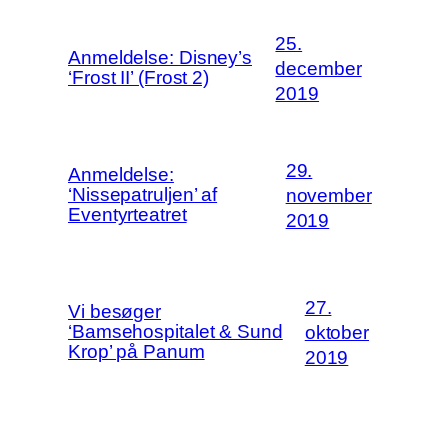
25.
Anmeldelse: Disney’s
december
‘Frost II’ (Frost 2)
2019
29.
Anmeldelse:
‘Nissepatruljen’ af
november
Eventyrteatret
2019
27.
Vi besøger
‘Bamsehospitalet & Sund
oktober
Krop’ på Panum
2019