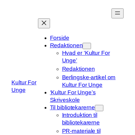
Spring
til
indhold
Forside
Redaktionen
Hvad er ‘Kultur For
Unge’
Redaktionen
Berlingske-artikel om
Kultur For
Kultur For Unge
Unge
‘Kultur For Unge’s
Skriveskole
Til bibliotekarerne
Introduktion til
bibliotekarerne
PR-materiale til