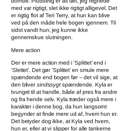
bombe. Pludselig er alt det, jeg regnede
med var rigtigt, slet ikke rigtigt alligevel. Det
er rigtig flot af Teri Terry, at hun kan blive
ved på den måde hele bogen igennem. Til
sidst vandt hun; jeg kunne ikke
gennemskue slutningen.
Mere action
Der er mere action med i ’Splittet’ end i
’Slettet’. Det gør ’Splittet’ en smule mere
spændende end bogen før – det vil sige, at
den bliver
sindssygt
spændende. Kyla er
tvunget til at handle, både af pres fra andre
og fra hende selv. Kyla træder også mere i
karakter i denne bog, da hun langsomt
begynder at finde mere ud af, hvem hun er.
Det betyder dog ikke, at Kyla ved hvem,
hun er, eller at vi slipper for alle tankerne