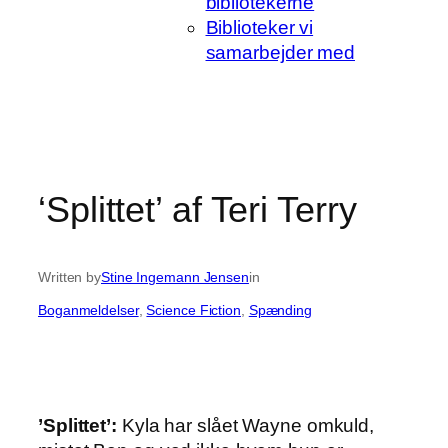
bibliotekerne
Biblioteker vi
samarbejder med
‘Splittet’ af Teri Terry
Written by
Stine Ingemann Jensen
in
Boganmeldelser
, 
Science Fiction
, 
Spænding
’Splittet’:
Kyla har slået Wayne omkuld,