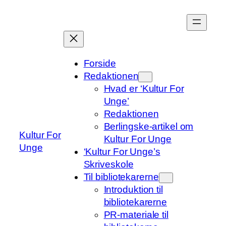
Spring
til
indhold
Forside
Redaktionen
Hvad er ‘Kultur For
Unge’
Redaktionen
Berlingske-artikel om
Kultur For
Kultur For Unge
Unge
‘Kultur For Unge’s
Skriveskole
Til bibliotekarerne
Introduktion til
bibliotekarerne
PR-materiale til