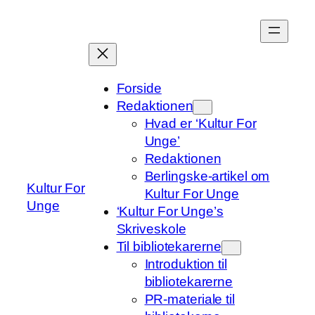
Spring
til
indhold
Forside
Redaktionen
Hvad er ‘Kultur For
Unge’
Redaktionen
Berlingske-artikel om
Kultur For
Kultur For Unge
Unge
‘Kultur For Unge’s
Skriveskole
Til bibliotekarerne
Introduktion til
bibliotekarerne
PR-materiale til