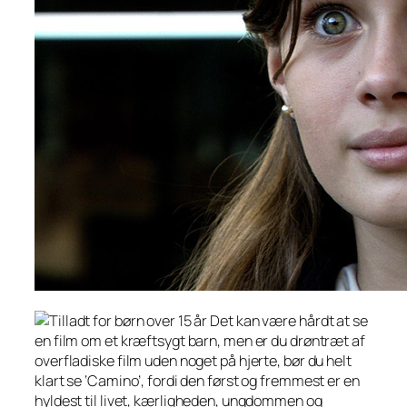
Det kan være hårdt at se
en film om et kræftsygt barn, men er du drøntræt af
overfladiske film uden noget på hjerte, bør du helt
klart se ‘Camino’, fordi den først og fremmest er en
hyldest til livet, kærligheden, ungdommen og