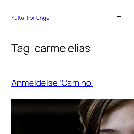
Spring
til
Kultur For Unge
indhold
Tag:
carme elias
Anmeldelse ‘Camino’