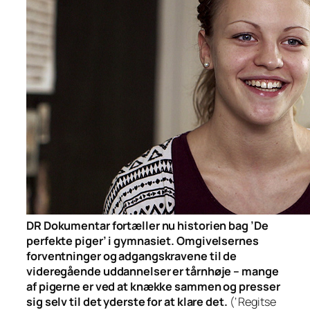
DR Dokumentar fortæller nu historien bag ’De
perfekte piger’ i gymnasiet. Omgivelsernes
forventninger og adgangskravene til de
videregående uddannelser er tårnhøje – mange
af pigerne er ved at knække sammen og presser
sig selv til det yderste for at klare det.
(‘ Regitse