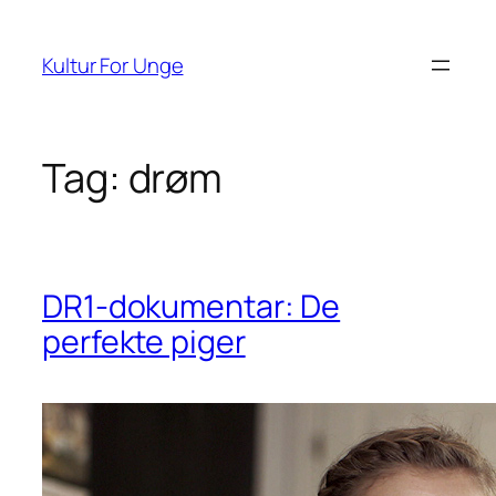
Spring
til
Kultur For Unge
indhold
Tag:
drøm
DR1-dokumentar: De
perfekte piger