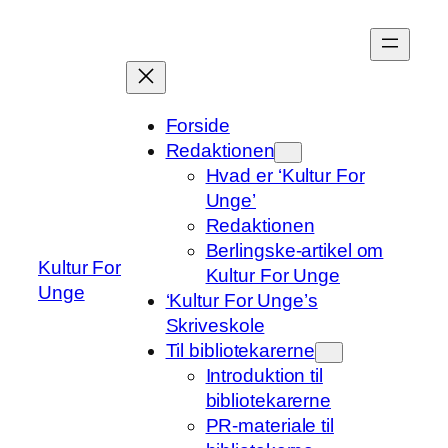
Spring
til
indhold
Forside
Redaktionen
Hvad er ‘Kultur For
Unge’
Redaktionen
Berlingske-artikel om
Kultur For
Kultur For Unge
Unge
‘Kultur For Unge’s
Skriveskole
Til bibliotekarerne
Introduktion til
bibliotekarerne
PR-materiale til