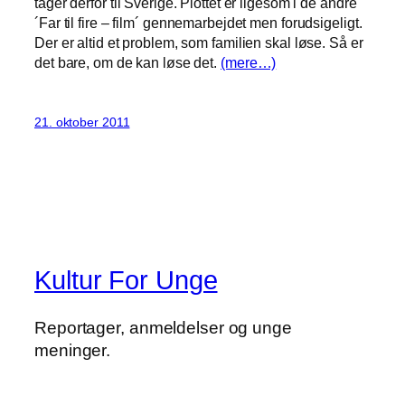
tager derfor til Sverige. Plottet er ligesom i de andre
´Far til fire – film´ gennemarbejdet men forudsigeligt.
Der er altid et problem, som familien skal løse. Så er
det bare, om de kan løse det.
(mere…)
21. oktober 2011
Kultur For Unge
Reportager, anmeldelser og unge
meninger.