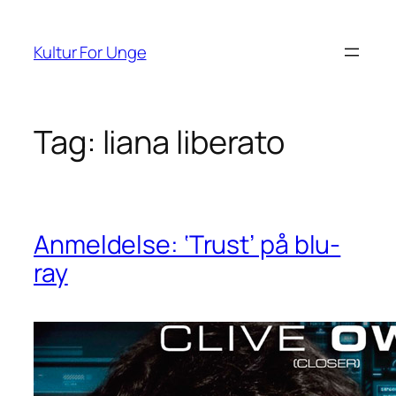
Spring
til
Kultur For Unge
indhold
Tag:
liana liberato
Anmeldelse: ‘Trust’ på blu-
ray