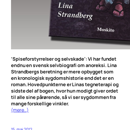
‘Spiseforstyrrelser og selvskade’: Vi har fundet
endnu en svensk selvbiografi om anoreksi. Lina
Strandbergs beretning er mere opbygget som
en kronologisk sygdomshistorie end det er en
roman. Hovedpunkterne er Linas tegneterapi og
sidste del af bogen, hvor hun modigt giver ordet
til alle sine pårørende, så vi ser sygdommen fra
mange forskellige vinkler.
(mere…)
15. maj 2012