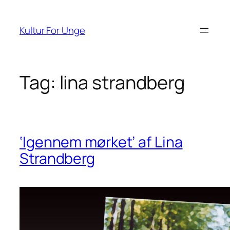
Spring
til
Kultur For Unge
indhold
Tag:
lina strandberg
‘Igennem mørket’ af Lina
Strandberg