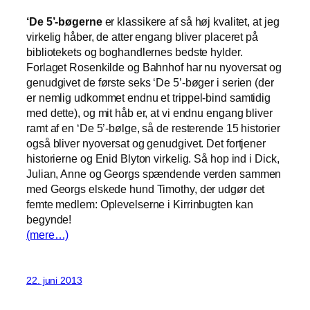
‘De 5’-bøgerne
er klassikere af så høj kvalitet, at jeg
virkelig håber, de atter engang bliver placeret på
bibliotekets og boghandlernes bedste hylder.
Forlaget Rosenkilde og Bahnhof har nu nyoversat og
genudgivet de første seks ‘De 5’-bøger i serien (der
er nemlig udkommet endnu et trippel-bind samtidig
med dette), og mit håb er, at vi endnu engang bliver
ramt af en ‘De 5’-bølge, så de resterende 15 historier
også bliver nyoversat og genudgivet. Det fortjener
historierne og Enid Blyton virkelig. Så hop ind i Dick,
Julian, Anne og Georgs spændende verden sammen
med Georgs elskede hund Timothy, der udgør det
femte medlem: Oplevelserne i Kirrinbugten kan
begynde!
(mere…)
22. juni 2013