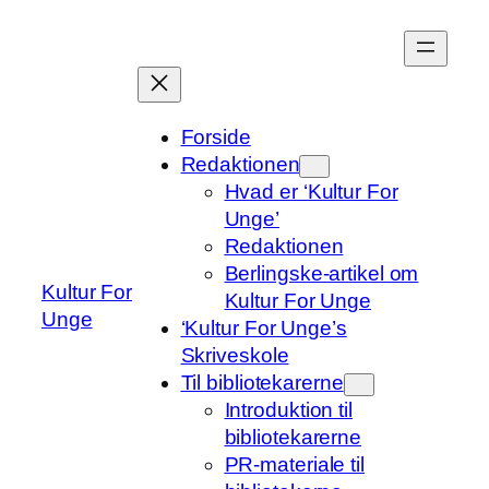
Spring
til
indhold
Forside
Redaktionen
Hvad er ‘Kultur For
Unge’
Redaktionen
Berlingske-artikel om
Kultur For
Kultur For Unge
Unge
‘Kultur For Unge’s
Skriveskole
Til bibliotekarerne
Introduktion til
bibliotekarerne
PR-materiale til