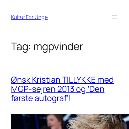
Spring
til
Kultur For Unge
indhold
Tag:
mgpvinder
Ønsk Kristian TILLYKKE med
MGP-sejren 2013 og ‘Den
første autograf’!