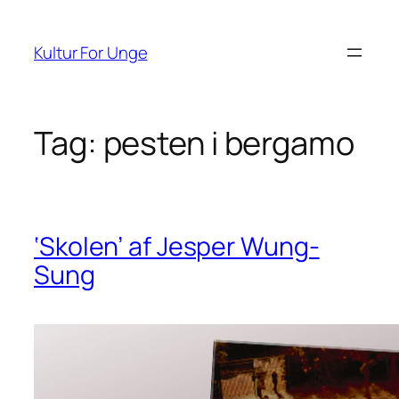
Spring
til
Kultur For Unge
indhold
Tag:
pesten i bergamo
‘Skolen’ af Jesper Wung-
Sung