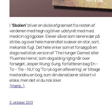
I
’Skolen’
bliver en skole afgrænset fra resten af
verdenen med hegn og bliver udstyret med mad,
medicin og ligposer. Elever såvel som lærere dør på
stribe, og over hele mareridtet svæver en stor, sort,
mekanisk fugl. Det hele virker som et forsøg på en
slags realistisk version af ‘The Hunger Games’ eller
‘Fluernes Herre’, som dog aldrig rigtig når over
forsøget. Jesper Wung-Sung, forfatteren bag ’En –
To – Tre – NU!’ og ’To ryk og en aflevering’, er tilbage
med endnu en bog, som din dansklærer sikkert vil
elske, men det vil du nok ikke!
(mere…)
3. oktober 2013