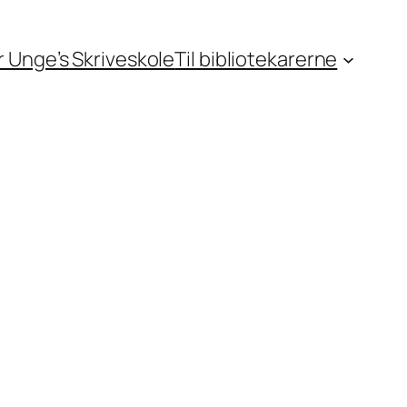
or Unge’s Skriveskole
Til bibliotekarerne