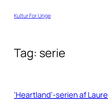
Spring
til
Kultur For Unge
indhold
Tag:
serie
‘Heartland’-serien af Laur