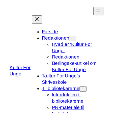
Spring
til
indhold
Forside
Redaktionen
Hvad er ‘Kultur For
Unge’
Redaktionen
Berlingske-artikel om
Kultur For
Kultur For Unge
Unge
‘Kultur For Unge’s
Skriveskole
Til bibliotekarerne
Introduktion til
bibliotekarerne
PR-materiale til