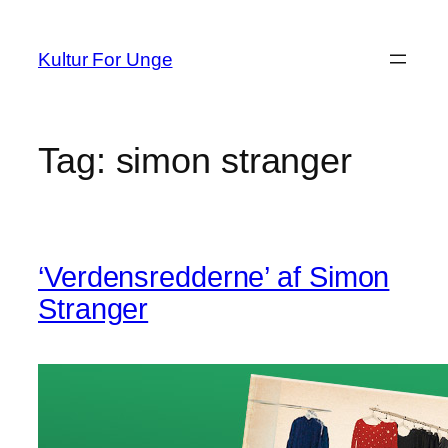
Spring
til
Kultur For Unge
indhold
Tag:
simon stranger
‘Verdensredderne’ af Simon
Stranger