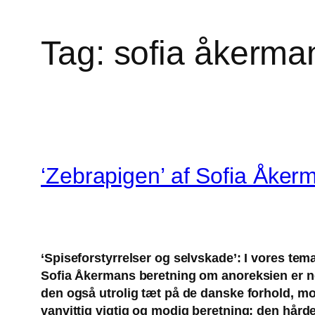
Tag:
sofia åkerma
‘Zebrapigen’ af Sofia Åker
‘Spiseforstyrrelser og selvskade’: I vores tem
Sofia Åkermans beretning om anoreksien er nem
den også utrolig tæt på de danske forhold, mo
vanvittig vigtig og modig beretning; den hårde