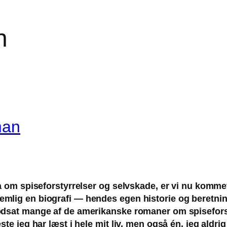
n
man
a om spiseforstyrrelser og selvskade, er vi nu kommet
lig en biografi — hendes egen historie og beretning
dsat mange af de amerikanske romaner om spiseforstyrr
ste jeg har læst i hele mit liv, men også én, jeg aldr