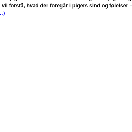
ne vil forstå, hvad der foregår i pigers sind og følels
…)