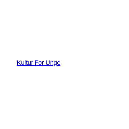
Spring
til
indhold
Kultur For Unge