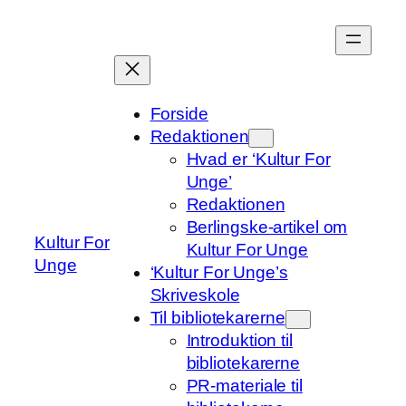
Spring
til
indhold
Forside
Redaktionen
Hvad er ‘Kultur For
Unge’
Redaktionen
Berlingske-artikel om
Kultur For
Kultur For Unge
Unge
‘Kultur For Unge’s
Skriveskole
Til bibliotekarerne
Introduktion til
bibliotekarerne
PR-materiale til