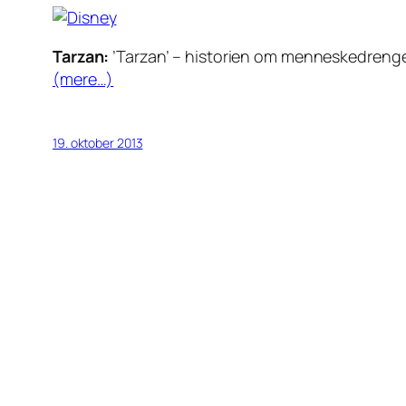
Tarzan:
’Tarzan’ – historien om menneskedrengen
(mere…)
19. oktober 2013