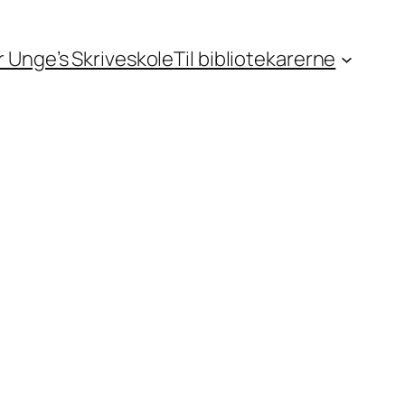
or Unge’s Skriveskole
Til bibliotekarerne