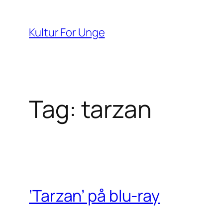
Spring
til
Kultur For Unge
indhold
Tag:
tarzan
‘Tarzan’ på blu-ray