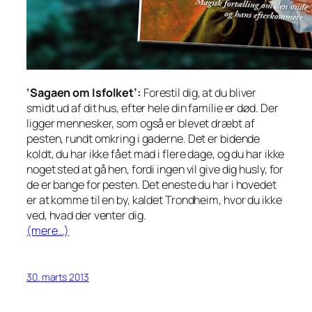
‘Sagaen om Isfolket’:
Forestil dig, at du bliver
smidt ud af dit hus, efter hele din familie er død. Der
ligger mennesker, som også er blevet dræbt af
pesten, rundt omkring i gaderne. Det er bidende
koldt, du har ikke fået mad i flere dage, og du har ikke
noget sted at gå hen, fordi ingen vil give dig husly, for
de er bange for pesten. Det eneste du har i hovedet
er at komme til en by, kaldet Trondheim, hvor du ikke
ved, hvad der venter dig.
(mere…)
30. marts 2013