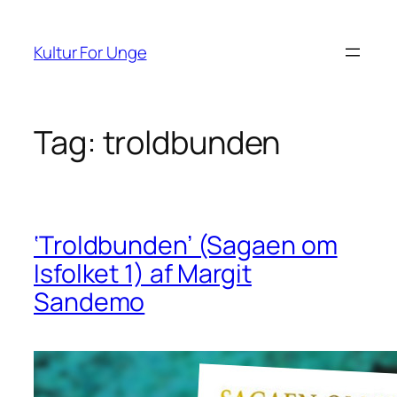
Spring
til
Kultur For Unge
indhold
Tag:
troldbunden
‘Troldbunden’ (Sagaen om
Isfolket 1) af Margit
Sandemo