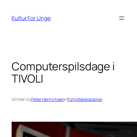
Spring
til
Kultur For Unge
indhold
Computerspilsdage i
TIVOLI
Written by
Peter Henrichsen
in
Forlystelsesparker