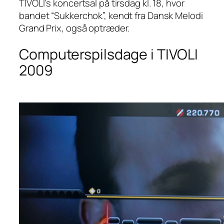
TIVOLI’s koncertsal på tirsdag kl. 18, hvor
bandet “Sukkerchok”, kendt fra Dansk Melodi
Grand Prix, også optræder.
Computerspilsdage i TIVOLI
2009