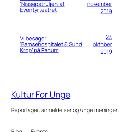
november
‘Nissepatruljen’ af
Eventyrteatret
2019
27.
Vi besøger
oktober
‘Bamsehospitalet & Sund
Krop’ på Panum
2019
Kultur For Unge
Reportager, anmeldelser og unge meninger.
Blog
Events