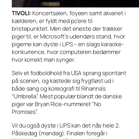
TIVOLI:
Koncertsalen, foyeen samt akvariet i
kælderen, er fyldt med pc’ere til
bristepunktet. Men det eneste der trækker
piger til, er Microsoft’s udendørs stand, hvor
pigerne kan dyste i LIPS – en slags karaoke-
konkurrence, hvor computeren bedømmer
hvor korrekt man synger.
Selv et fodboldhold fra USA sprang spontant
på scenen, og kastede sig frygtløst ud i
både sang og koreografi til Rihanna’s
“Umbrella”. Mest populær blandt de danske
piger var Bryan Rice-nummeret “No
Promises”.
Vil du også dyste i LIPS kan det nås hele 2.
Påskedag (mandag). Finalen foregår i