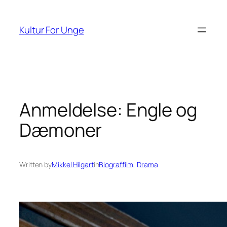
Spring
til
Kultur For Unge
indhold
Anmeldelse: Engle og
Dæmoner
Written by
Mikkel Hilgart
in
Biograffilm
, 
Drama