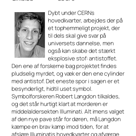
Dybt under CERNs
hovedkvarter, arbejdes der på
et tophemmeligt projekt, der
til dels skal give svar på
universets dannelse, men
også kan skabe det stærkt
eksplosive stof: antistoffet.
Den ene af forskerne bag projektet findes
pludselig myrdet, og væk er den ene cylinder
med antistof. Det eneste spor i sagen er et
besynderligt, hidtil uset symbol.
Symbolforskeren Robert Langdon tilkaldes,
og det står hurtigt klart at morderen er
middelaldersekten Illuminati. Alt imens valget
af den nye pave står for døren, må Langdon
kæmpe en brav kamp imod tiden, for at
afsløre Illuminatis hovedkvarter og afværge