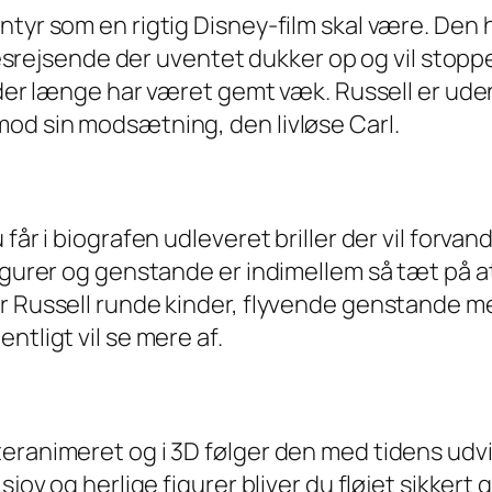
entyr som en rigtig Disney-film skal være. De
jsende der uventet dukker op og vil stoppe 
m der længe har været gemt væk. Russell er uden
mod sin modsætning, den livløse Carl.
får i biografen udleveret briller der vil forvand
igurer og genstande er indimellem så tæt på at
er Russell runde kinder, flyvende genstande 
ntligt vil se mere af.
eranimeret og i 3D følger den med tidens udvi
 sjov og herlige figurer bliver du fløjet sikke