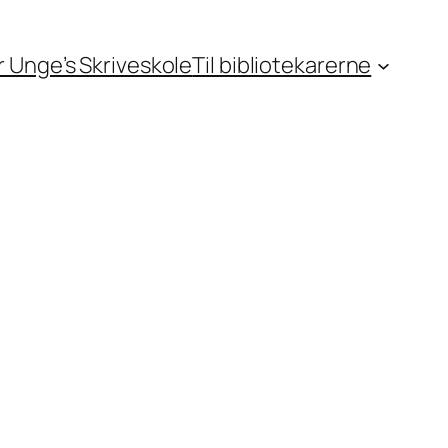
or Unge’s Skriveskole
Til bibliotekarerne