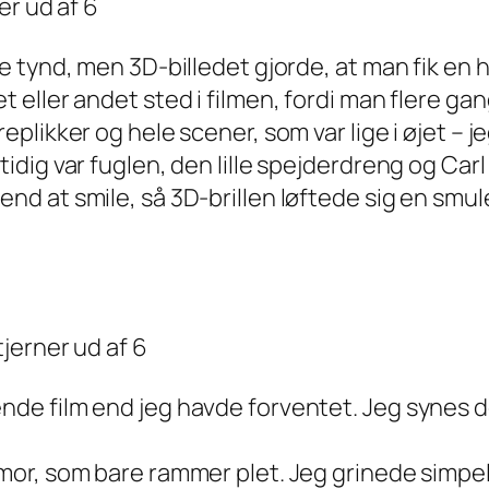
e tynd, men 3D-billedet gjorde, at man fik en h
t eller andet sted i filmen, fordi man flere ga
eplikker og hele scener, som var lige i øjet –
idig var fuglen, den lille spejderdreng og Carl
d at smile, så 3D-brillen løftede sig en smule.
e film end jeg havde forventet. Jeg synes den 
mor, som bare rammer plet. Jeg grinede simpel