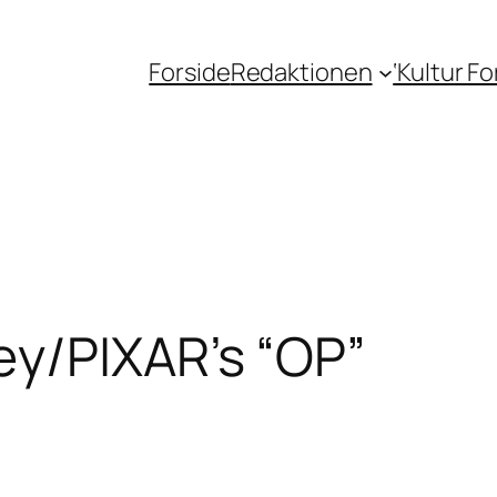
Forside
Redaktionen
‘Kultur F
ey/PIXAR’s “OP”