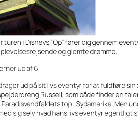
r turen i Disneys ”Op” fører dig gennem even
 oplevelsesrejsende og glemte drømme.
drager ud på sit livs eventyr for at fuldføre s
e spejderdreng Russell, som både finder en ta
d Paradisvandfaldets top i Sydamerika. Men
ed sig selv hvad hans livs eventyr egentligt s