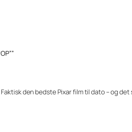
“OP””
aktisk den bedste Pixar film til dato – og det si