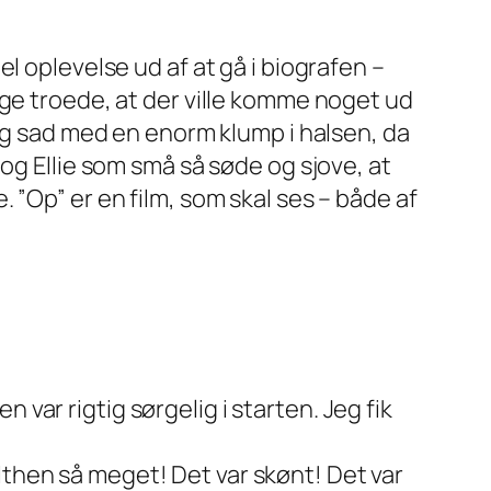
el oplevelse ud af at gå i biografen –
nge troede, at der ville komme noget ud
 jeg sad med en enorm klump i halsen, da
 og Ellie som små så søde og sjove, at
 ”Op” er en film, som skal ses – både af
var rigtig sørgelig i starten. Jeg fik
then så meget! Det var skønt! Det var