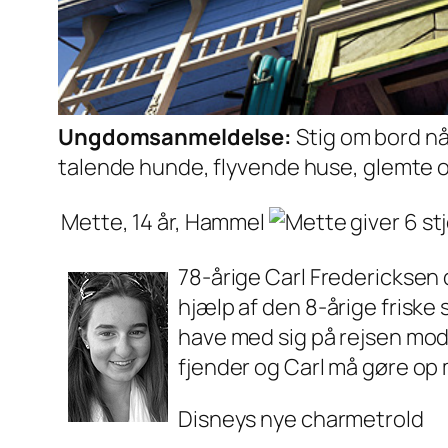
Ungdomsanmeldelse:
Stig om bord nå
talende hunde, flyvende huse, glemte
Mette, 14 år, Hammel
78-årige Carl Fredericksen 
hjælp af den 8-årige frisk
have med sig på rejsen mo
fjender og Carl må gøre op m
Disneys nye charmetrold