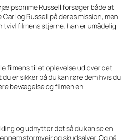
n hjælpsomme Russell forsøger både at
Carl og Russell på deres mission, men
 tvivl filmens stjerne; han er umådelig
le filmens til et oplevelse ud over det
 du er sikker på du kan røre dem hvis du
mere bevægelse og filmen en
kling og udnytter det så du kan se en
rt gennem stormvejr og skudsalver. Og på