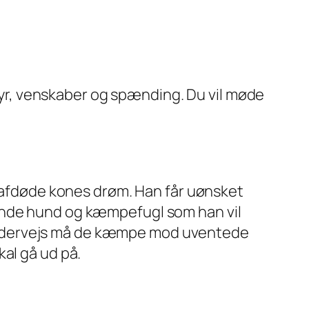
tyr, venskaber og spænding. Du vil møde
in afdøde kones drøm. Han får uønsket
lende hund og kæmpefugl som han vil
 undervejs må de kæmpe mod uventede
kal gå ud på.