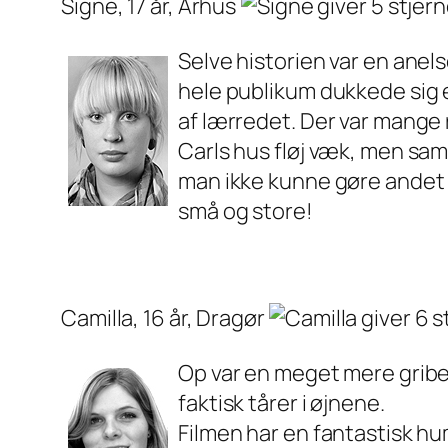
Signe, 17 år, Århus
Selve historien var en anels
hele publikum dukkede sig e
af lærredet. Der var mange r
Carls hus fløj væk, men samt
man ikke kunne gøre andet en
små og store!
Camilla, 16 år, Dragør
Op var en meget mere gribend
faktisk tårer i øjnene.
Filmen har en fantastisk hu