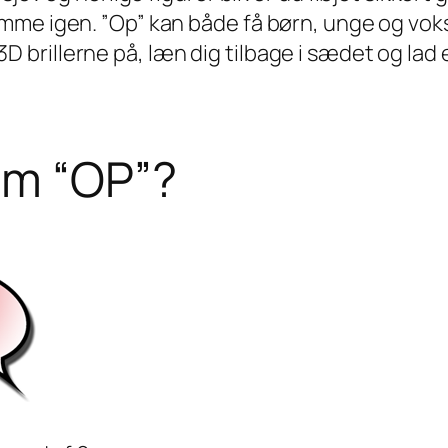
me igen. ”Op” kan både få børn, unge og voksn
ag 3D brillerne på, læn dig tilbage i sædet og l
om “OP”?