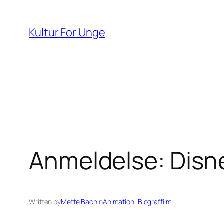
Spring
til
Kultur For Unge
indhold
Anmeldelse: Disn
Written by
Mette Bach
in
Animation
, 
Biograffilm