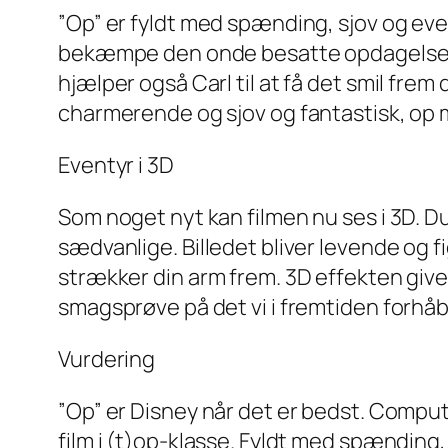
”Op” er fyldt med spænding, sjov og ev
bekæmpe den onde besatte opdagelsesre
hjælper også Carl til at få det smil fre
charmerende og sjov og fantastisk, op 
Eventyr i 3D
Som noget nyt kan filmen nu ses i 3D. Du 
sædvanlige. Billedet bliver levende og f
strækker din arm frem. 3D effekten giv
smagsprøve på det vi i fremtiden forhåbe
Vurdering
”Op” er Disney når det er bedst. Comput
film i (t)op-klasse. Fyldt med spænding,