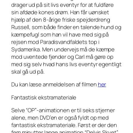
drager ud på sit livs eventyr for at fuldføre
sin afdøde kones drøm. Han får uønsket
hjælp af den 8-årige friske spejderdreng
Russell, som både finder en talende hund og
kæmpefugl som han vil have med sig på
rejsen mod Paradisvandfaldets top i
Sydamerika. Men undervejs må de kæmpe
mod uventede fjender og Carl må gøre op
med sig selv hvad hans livs eventyr egentligt
skal gå ud på.
Du kan læse anmeldelsen af filmen
her
Fantastisk ekstramateriale
Selve “OP”-animationen er til seks stjerner
alene, men DVD’en er også fyldt op med
fantastisk ekstramateriale. Først er der den
fem minutter lange animation “Delvis Skyet”,