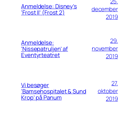
25.
Anmeldelse: Disney’s
december
‘Frost II’ (Frost 2)
2019
29.
Anmeldelse:
november
‘Nissepatruljen’ af
Eventyrteatret
2019
27.
Vi besøger
oktober
‘Bamsehospitalet & Sund
Krop’ på Panum
2019