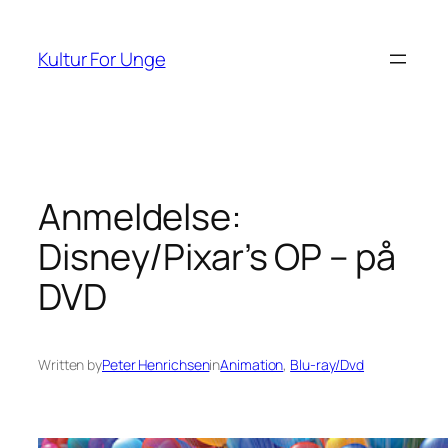
Spring
til
Kultur For Unge
indhold
Anmeldelse:
Disney/Pixar’s OP – på
DVD
Written by
Peter Henrichsen
in
Animation
, 
Blu-ray/Dvd