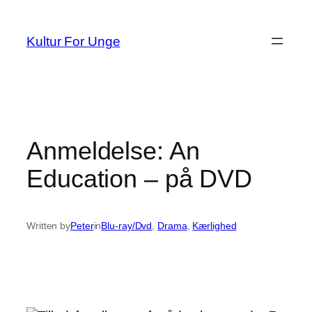
Spring
til
Kultur For Unge
indhold
Anmeldelse: An
Education – på DVD
Written by
Peter
in
Blu-ray/Dvd
, 
Drama
, 
Kærlighed