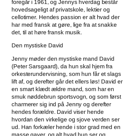
foregår i 1961, og Jennys hverdag består
hovedsageligt af privatskole, lektier og
cellotimer. Hendes passion er alt hvad der
har med fransk at gøre, lige fra at snakke
det, til at høre fransk musik.
Den mystiske David
Jenny møder den mystiske mand David
(Peter Sarsgaard), da hun skal hjem fra
orkesterundervisning, som hun får et slags
lift af, og derefter går det ellers løs! David er
en smart klædt ældre mand, som har en
smuk nøddebrun sportsvogn, og som først
charmerer sig ind på Jenny og derefter
hendes forældre. David viser hende
hvordan den virkelige og sjove verden ser
ud. Han forkæler hende i stor grad med en
masse gaver, og alt hvad hun ser og