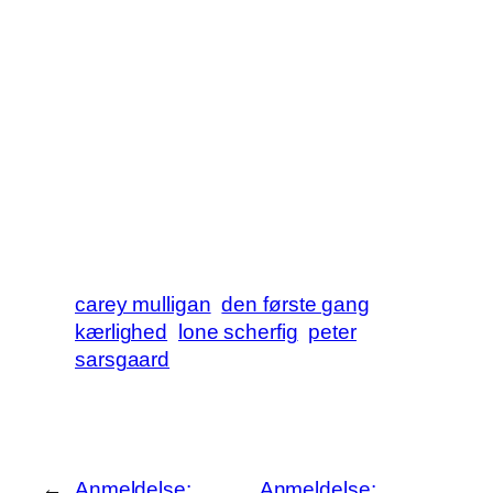
carey mulligan
den første gang
kærlighed
lone scherfig
peter
sarsgaard
←
Anmeldelse:
Anmeldelse: