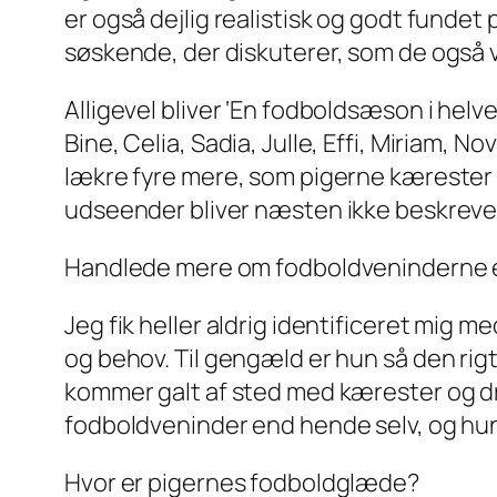
er også dejlig realistisk og godt fundet
søskende, der diskuterer, som de også vi
Alligevel bliver ‘En fodboldsæson i helv
Bine, Celia, Sadia, Julle, Effi, Miriam, N
lækre fyre mere, som pigerne kærester m
udseender bliver næsten ikke beskrevet,
Handlede mere om fodboldveninderne 
Jeg fik heller aldrig identificeret mig m
og behov. Til gengæld er hun så den rig
kommer galt af sted med kærester og d
fodboldveninder end hende selv, og hun 
Hvor er pigernes fodboldglæde?