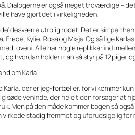
 på. Dialogerne er også meget troværdige – det 
lle have gjort det i virkeligheden.
ede’ desværre utrolig rodet. Det er simpelthen 
ova, Frede, Kylie, Rosa og Misja. Og så lige Karla
ed, oveni. Alle har nogle replikker ind imell
 og hvordan holder man så styr på 12 piger o
end om Karla
ed Karla, der er jeg-fortæller, for vi kommer ku
tig søde veninde, der hele tiden forsøger at h
ruk. Men på den måde kommer bogen så også t
virkede stadig fremmet og uforudsigelig for m