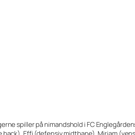
Pigerne spiller på nimandshold i FC Englegårde
re back), Effi (defensiv midtbane), Miriam (ven