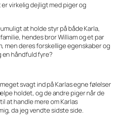
er virkelig dejligt med piger og
umuligt at holde styr på både Karla,
s familie, hendes bror William og et par
em, men deres forskellige egenskaber og
g en håndfuld fyre?
n meget svagt ind på Karlas egne følelser
jælpe holdet, og de andre piger når de
il at handle mere om Karlas
ig, da jeg vendte sidste side.