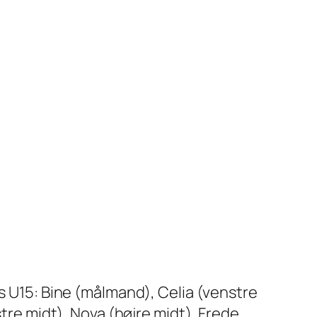
ns U15: Bine (målmand), Celia (venstre
stre midt), Nova (højre midt), Frede