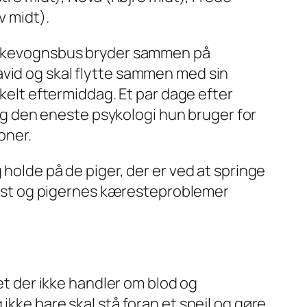
v midt).
 folkevognsbus bryder sammen på
avid og skal flytte sammen med sin
nkelt eftermiddag. Et par dage efter
, og den eneste psykologi hun bruger for
oner.
 holde på de piger, der er ved at springe
d fest og pigernes kæresteproblemer
get der ikke handler om blod og
ikke bare skal stå foran et spejl og gøre