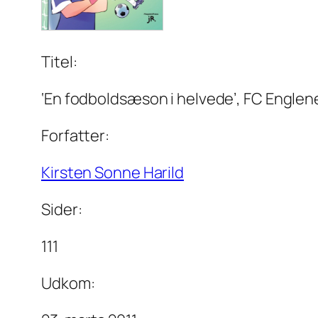
Titel:
‘En fodboldsæson i helvede’, FC Englene
Forfatter:
Kirsten Sonne Harild
Sider:
111
Udkom: