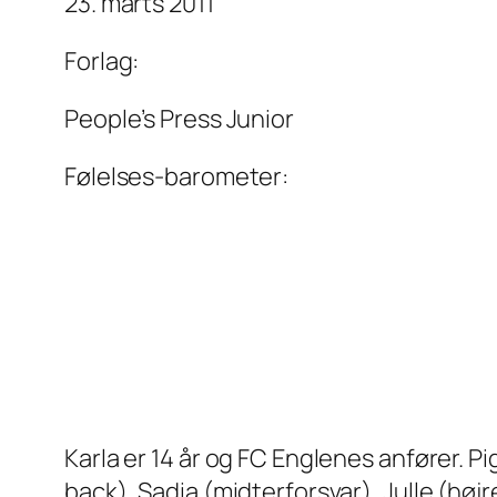
23. marts 2011
Forlag:
People’s Press Junior
Følelses-barometer:
Karla er 14 år og FC Englenes anfører. 
back), Sadia (midterforsvar), Julle (høj