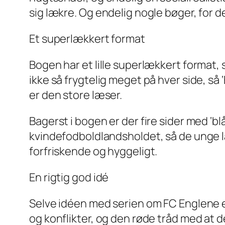
sig lækre. Og endelig nogle bøger, for d
Et superlækkert format
Bogen har et lille superlækkert format,
ikke så frygtelig meget på hver side, s
er den store læser.
Bagerst i bogen er der fire sider med ‘b
kvindefodboldlandsholdet, så de unge læs
forfriskende og hyggeligt.
En rigtig god idé
Selve idéen med serien om FC Englene e
og konflikter, og den røde tråd med at d