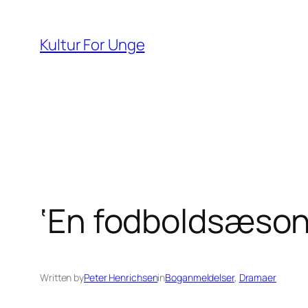
Spring
til
Kultur For Unge
indhold
‘En fodboldsæson 
Written by
Peter Henrichsen
in
Boganmeldelser
, 
Dramaer