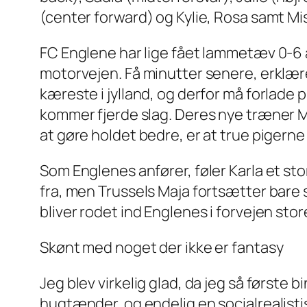
(center forward) og Kylie, Rosa samt Mis
FC Englene har lige fået lammetæv 0-6 
motorvejen. Få minutter senere, erklær
kæreste i jylland, og derfor må forlade 
kommer fjerde slag. Deres nye træner Maj
at gøre holdet bedre, er at true pigerne
Som Englenes anfører, føler Karla et sto
fra, men Trussels Maja fortsætter bare 
bliver rodet ind Englenes i forvejen stor
Skønt med noget der ikke er fantasy
Jeg blev virkelig glad, da jeg så første
hugtænder, og endelig en socialrealistis