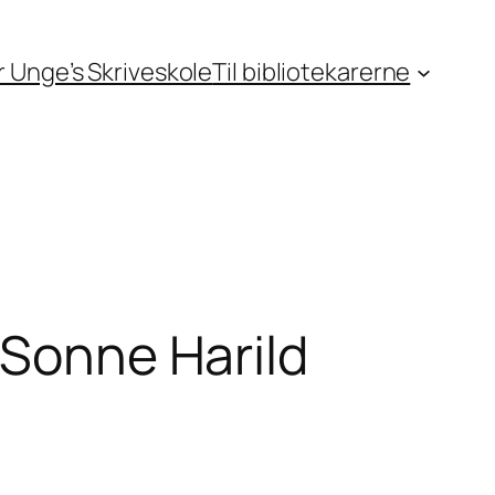
or Unge’s Skriveskole
Til bibliotekarerne
 Sonne Harild