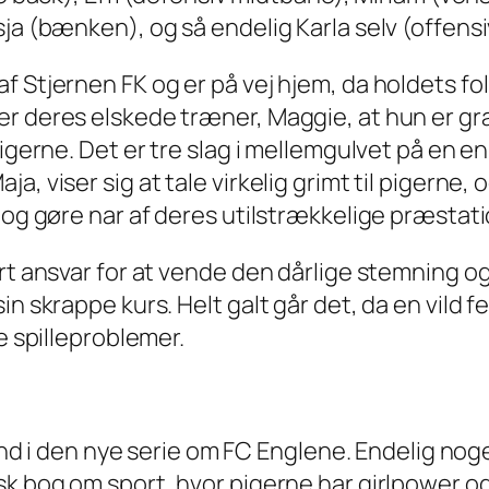
ja (bænken), og så endelig Karla selv (offensi
af Stjernen FK og er på vej hjem, da holdets
er deres elskede træner, Maggie, at hun er gr
pigerne. Det er tre slag i mellemgulvet på en e
a, viser sig at tale virkelig grimt til pigerne
 og gøre nar af deres utilstrækkelige præstati
rt ansvar for at vende den dårlige stemning og
sin skrappe kurs. Helt galt går det, da en vil
e spilleproblemer.
 bind i den nye serie om FC Englene. Endelig no
k bog om sport, hvor pigerne har girlpower og 