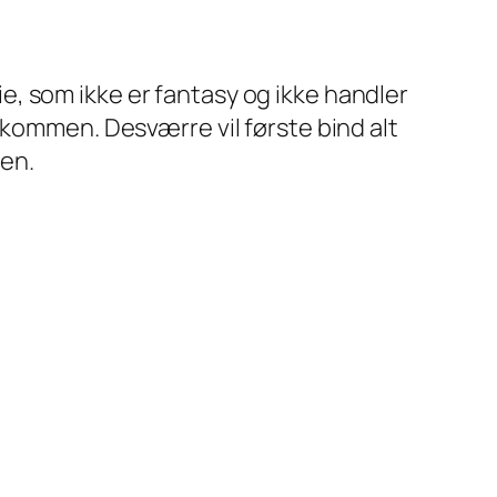
ie, som
ikke
er fantasy og
ikke
handler
lkommen. Desværre vil første bind alt
den.