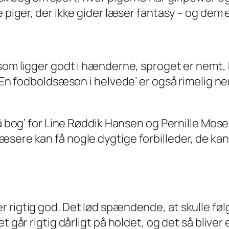
e piger, der
ikke
gider læser fantasy – og dem er
 som ligger godt i hænderne, sproget er nemt, 
å ‘En fodboldsæson i helvede’ er også rimelig
lå bog’ for Line Røddik Hansen og Pernille Mo
ere kan få nogle dygtige forbilleder, de kan se
r rigtig god. Det lød spændende, at skulle fø
et går rigtig dårligt på holdet, og det så bliv