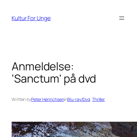
Spring
til
Kultur For Unge
indhold
Anmeldelse:
‘Sanctum’ på dvd
Written by
Peter Henrichsen
in
Blu-ray/Dvd
, 
Thriller