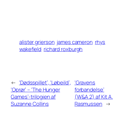
alister grierson
james cameron
rhys
wakefield
richard roxburgh
←
‘Dødsspillet’, ‘Løbeild’,
‘Gravens
‘Oprør’ – ‘The Hunger
forbandelse’
Games’-trilogien af
(W&A 2) af Kit A.
Suzanne Collins
Rasmussen
→