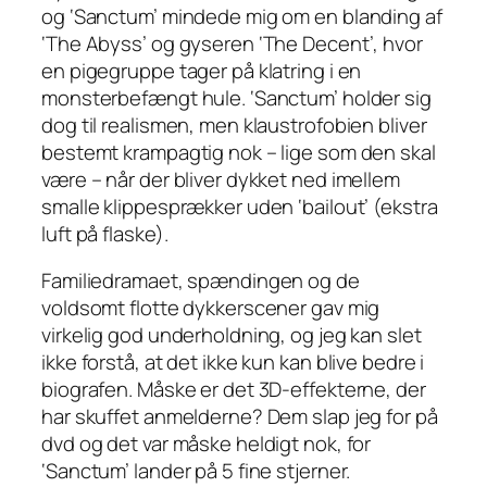
og ‘Sanctum’ mindede mig om en blanding af
‘The Abyss’ og gyseren ‘The Decent’, hvor
en pigegruppe tager på klatring i en
monsterbefængt hule. ‘Sanctum’ holder sig
dog til realismen, men klaustrofobien bliver
bestemt krampagtig nok – lige som den skal
være – når der bliver dykket ned imellem
smalle klippesprækker uden ‘bailout’ (ekstra
luft på flaske).
Familiedramaet, spændingen og de
voldsomt flotte dykkerscener gav mig
virkelig god underholdning, og jeg kan slet
ikke forstå, at det ikke kun kan blive bedre i
biografen. Måske er det 3D-effekterne, der
har skuffet anmelderne? Dem slap jeg for på
dvd og det var måske heldigt nok, for
‘Sanctum’ lander på 5 fine stjerner.