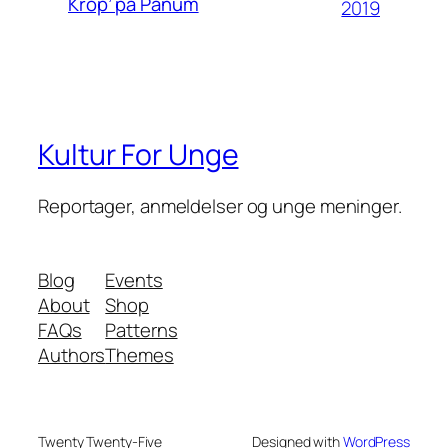
Krop’ på Panum
2019
Kultur For Unge
Reportager, anmeldelser og unge meninger.
Blog
Events
About
Shop
FAQs
Patterns
Authors
Themes
Twenty Twenty-Five
Designed with
WordPress