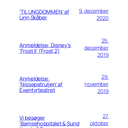
9. december
‘TIL UNGDOMMEN’ af
Linn Skåber
2020
25.
Anmeldelse: Disney’s
december
‘Frost II’ (Frost 2)
2019
29.
Anmeldelse:
november
‘Nissepatruljen’ af
Eventyrteatret
2019
27.
Vi besøger
oktober
‘Bamsehospitalet & Sund