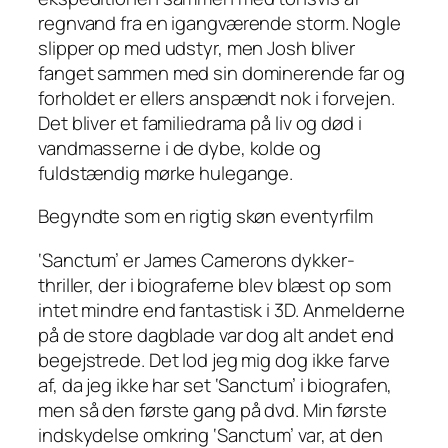
regnvand fra en igangværende storm. Nogle
slipper op med udstyr, men Josh bliver
fanget sammen med sin dominerende far og
forholdet er ellers anspændt nok i forvejen.
Det bliver et familiedrama på liv og død i
vandmasserne i de dybe, kolde og
fuldstændig mørke hulegange.
Begyndte som en rigtig skøn eventyrfilm
‘Sanctum’ er James Camerons dykker-
thriller, der i biograferne blev blæst op som
intet mindre end fantastisk i 3D. Anmelderne
på de store dagblade var dog alt andet end
begejstrede. Det lod jeg mig dog ikke farve
af, da jeg ikke har set ‘Sanctum’ i biografen,
men så den første gang på dvd. Min første
indskydelse omkring ‘Sanctum’ var, at den