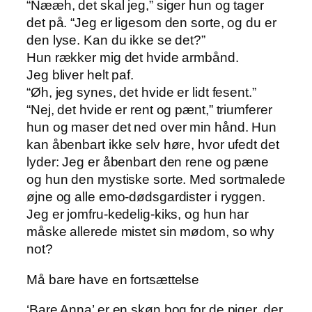
“Nææh, det skal jeg,” siger hun og tager
det på. “Jeg er ligesom den sorte, og du er
den lyse. Kan du ikke se det?”
Hun rækker mig det hvide armbånd.
Jeg bliver helt paf.
“Øh, jeg synes, det hvide er lidt fesent.”
“Nej, det hvide er rent og pænt,” triumferer
hun og maser det ned over min hånd. Hun
kan åbenbart ikke selv høre, hvor ufedt det
lyder: Jeg er åbenbart den rene og pæne
og hun den mystiske sorte. Med sortmalede
øjne og alle emo-dødsgardister i ryggen.
Jeg er jomfru-kedelig-kiks, og hun har
måske allerede mistet sin mødom, so why
not?
Må bare have en fortsættelse
‘Bare Anna’ er en skøn bog for de piger, der