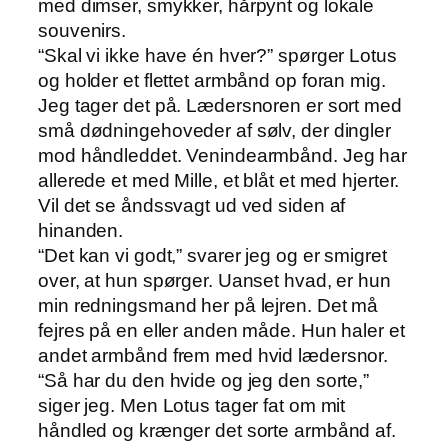
med dimser, smykker, hårpynt og lokale
souvenirs.
“Skal vi ikke have én hver?” spørger Lotus
og holder et flettet armbånd op foran mig.
Jeg tager det på. Lædersnoren er sort med
små dødningehoveder af sølv, der dingler
mod håndleddet. Venindearmbånd. Jeg har
allerede et med Mille, et blåt et med hjerter.
Vil det se åndssvagt ud ved siden af
hinanden.
“Det kan vi godt,” svarer jeg og er smigret
over, at hun spørger. Uanset hvad, er hun
min redningsmand her på lejren. Det må
fejres på en eller anden måde. Hun haler et
andet armbånd frem med hvid lædersnor.
“Så har du den hvide og jeg den sorte,”
siger jeg. Men Lotus tager fat om mit
håndled og krænger det sorte armbånd af.