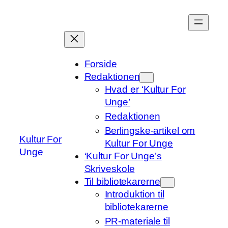
Spring
til
indhold
Forside
Redaktionen
Hvad er ‘Kultur For
Unge’
Redaktionen
Berlingske-artikel om
Kultur For
Kultur For Unge
Unge
‘Kultur For Unge’s
Skriveskole
Til bibliotekarerne
Introduktion til
bibliotekarerne
PR-materiale til