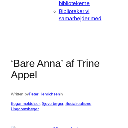
bibliotekerne
Biblioteker vi
samarbejder med
‘Bare Anna’ af Trine
Appel
Written by
Peter Henrichsen
in
Boganmeldelser
, 
Sjove bøger
, 
Socialrealisme
, 
Ungdomsbøger