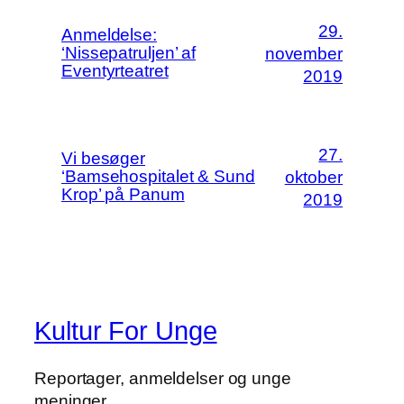
29.
Anmeldelse:
‘Nissepatruljen’ af
november
Eventyrteatret
2019
27.
Vi besøger
‘Bamsehospitalet & Sund
oktober
Krop’ på Panum
2019
Kultur For Unge
Reportager, anmeldelser og unge
meninger.