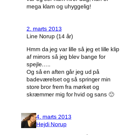
mega klam og uhyggelig!
2. marts 2013
Line Norup (14 år)
Hmm da jeg var lille så jeg et lille klip
af mirrors så jeg blev bange for
spejle…..
Og så en aften går jeg ud på
badeværelset og så springer min
store bror frem fra mørket og
skræmmer mig for hvid og sans 🙁
4. marts 2013
Hejdi Norup