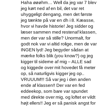
Haha øøøhm… Well da jeg var 7 blev
jeg kørt ned af en bil, det var ret
uhyggeligt dengang, men det første
jeg tænkte på var en dh i 8. Kæasse,
hvor vi havde historie! Jeg sidder og
læser sammen med restenaf klassen,
men der var så stille? Unormalt, for
godt nok var vi altid rolige, men de var
INGEN lyd! Jeg begyder sådan at
mærke folks blik (you know?) og jeg
kigger til siderne af mig – ALLE sad
og kiggede over mit hovedet få meter
op, så naturligvis kigger jeg op..
VRUUUM!!! Så var jeg i den anden
ende af klassen!! Der var en fed
eddeekop, som bare var spundet
med direkte over mig, og loftet er vildt
højt ellers!! Jeg er så panisk angst for