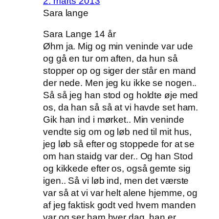
2. marts 2013
Sara lange
Sara Lange 14 år
Øhm ja. Mig og min veninde var ude
og gå en tur om aften, da hun så
stopper op og siger der står en mand
der nede. Men jeg ku ikke se nogen..
Så så jeg han stod og holdte øje med
os, da han så så at vi havde set ham.
Gik han ind i mørket.. Min veninde
vendte sig om og løb ned til mit hus,
jeg løb så efter og stoppede for at se
om han staidg var der.. Og han Stod
og kikkede efter os, også gemte sig
igen.. Så vi løb ind, men det værste
var så at vi var helt alene hjemme, og
af jeg faktisk godt ved hvem manden
var og ser ham hver dag, han er