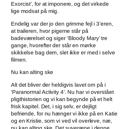
Exorcist’, for at imponere, og det virkede
lige modsat på mig.
Endelig var der jo den grimme fejl i 3’eren,
at traileren, hvor pigerne står på
badeværelset og siger ‘Bloody Mary’ tre
gange, hvorefter der står en mørke
skikkelse bag dem, slet ikke er med i selve
filmen.
Nu kan alting ske
Alt det bliver der heldigvis lavet om på i
‘Paranormal Activity 4’. Nu har vi overstået
pligthistorien og vi kan begynde på et helt
frisk kapitel. Det, i sig selv, er dejligt
befriende, for nu hænger vi ikke på en Katie
og en Kristie, som vi ved vil overleve, næ,
nu kan alting ske. Det suveræne i denne