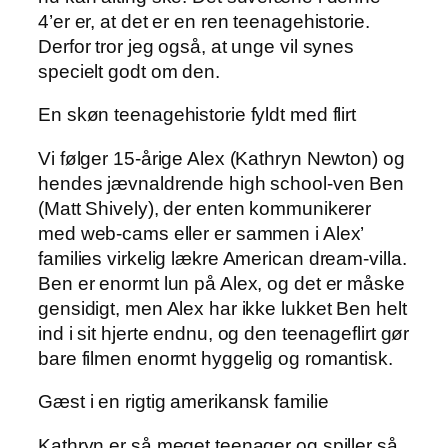
4’er er, at det er en ren teenagehistorie.
Derfor tror jeg også, at unge vil synes
specielt godt om den.
En skøn teenagehistorie fyldt med flirt
Vi følger 15-årige Alex (Kathryn Newton) og
hendes jævnaldrende high school-ven Ben
(Matt Shively), der enten kommunikerer
med web-cams eller er sammen i Alex’
families virkelig lækre American dream-villa.
Ben er enormt lun på Alex, og det er måske
gensidigt, men Alex har ikke lukket Ben helt
ind i sit hjerte endnu, og den teenageflirt gør
bare filmen enormt hyggelig og romantisk.
Gæst i en rigtig amerikansk familie
Kathryn er så meget teenager og spiller så