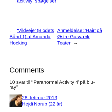
acitivity
spøgelser
←
‘Vildveje’ (Blodets
Anmeldelse: ‘Hair’ på
Bånd 1) af Amanda
Østre Gasværk
Hocking
Teater
→
Comments
10 svar til “‘Paranormal Activity 4’ på blu-
ray”
28. februar 2013
Hejdi Norup (22 år)