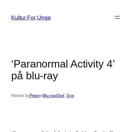
Spring
til
Kultur For Unge
indhold
‘Paranormal Activity 4’
på blu-ray
Written by
Peter
in
Blu-ray/Dvd
, 
Gys