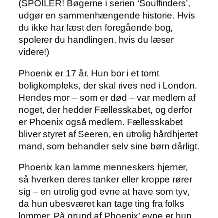
(SPOILER! Bøgerne i serien ‘Soulfinders’,
udgør en sammenhængende historie. Hvis
du ikke har læst den foregående bog,
spolerer du handlingen, hvis du læser
videre!)
Phoenix er 17 år. Hun bor i et tomt
boligkompleks, der skal rives ned i London.
Hendes mor – som er død – var medlem af
noget, der hedder Fællesskabet, og derfor
er Phoenix også medlem. Fællesskabet
bliver styret af Seeren, en utrolig hårdhjertet
mand, som behandler selv sine børn dårligt.
Phoenix kan lamme menneskers hjerner,
så hverken deres tanker eller kroppe rører
sig – en utrolig god evne at have som tyv,
da hun ubesværet kan tage ting fra folks
lommer. På grund af Phoenix’ evne er hun