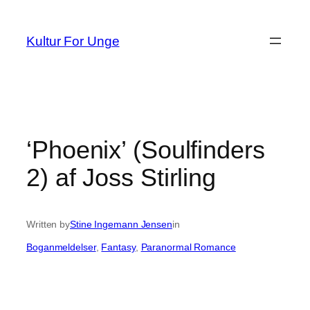
Spring
til
Kultur For Unge
indhold
‘Phoenix’ (Soulfinders
2) af Joss Stirling
Written by
Stine Ingemann Jensen
in
Boganmeldelser
, 
Fantasy
, 
Paranormal Romance