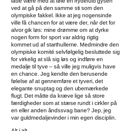
lade være med at føle en frydefuld gysen
ved at gå på den samme sti som den
olympiske fakkel. Ikke at jeg nogensinde
ville få chancen for at være der, når det for
alvor gik løs: mine drømme om at dyrke
nogen form for sport var aldrig rigtig
kommet ud af starthullerne. Medmindre den
olympiske komité selvfølgelig besluttede sig
for virkelig at slå sig løs og indføre en
medalje til tyve – så ville jeg muligvis have
en chance. Jeg kendte den berusende
følelse af at gennemføre et tyveri, det
elegante snuptag og den ubemærkede
flugt. Det måtte da kræve lige så store
færdigheder som at stæse rundt i cirkler på
en eller anden åndssvag bane? Jep, jeg
var guldmedaljevinder i min egen disciplin.
Alt i alt