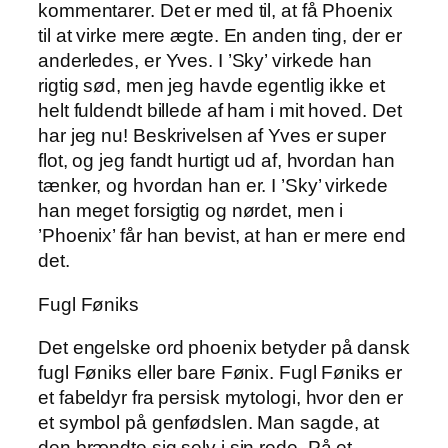
kommentarer. Det er med til, at få Phoenix
til at virke mere ægte. En anden ting, der er
anderledes, er Yves. I ’Sky’ virkede han
rigtig sød, men jeg havde egentlig ikke et
helt fuldendt billede af ham i mit hoved. Det
har jeg nu! Beskrivelsen af Yves er super
flot, og jeg fandt hurtigt ud af, hvordan han
tænker, og hvordan han er. I ’Sky’ virkede
han meget forsigtig og nørdet, men i
’Phoenix’ får han bevist, at han er mere end
det.
Fugl Føniks
Det engelske ord phoenix betyder på dansk
fugl Føniks eller bare Fønix. Fugl Føniks er
et fabeldyr fra persisk mytologi, hvor den er
et symbol på genfødslen. Man sagde, at
den brændte sig selv i sin rede. På et