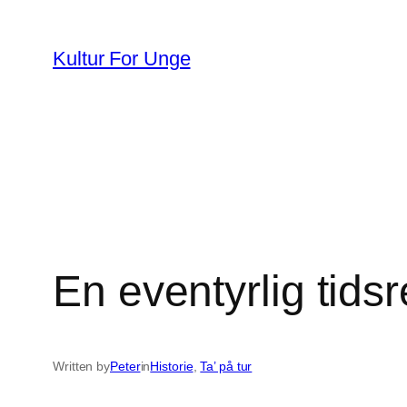
Spring
til
Kultur For Unge
indhold
En eventyrlig tidsr
Written by
Peter
in
Historie
, 
Ta’ på tur