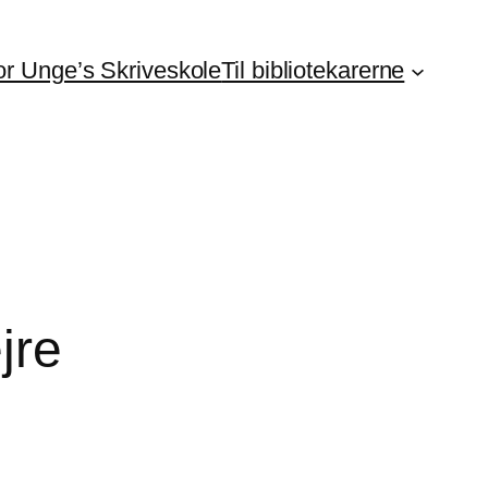
For Unge’s Skriveskole
Til bibliotekarerne
jre