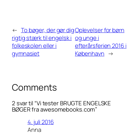
←
To bøger, der gør dig
Oplevelser for børn
rigtig stærk til engelsk i
og unge i
folkeskolen eller i
efterårsferien 2016 i
gymnasiet
København
→
Comments
2 svar til “Vi tester BRUGTE ENGELSKE
BØGER fra awesomebooks.com”
4. juli 2016
Anna