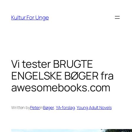
Spring
til
Kultur For Unge
indhold
Vi tester BRUGTE
ENGELSKE BØGER fra
awesomebooks.com
Written by
Peter
in
Bøger
, 
YA-forslag
, 
Young Adult Novels