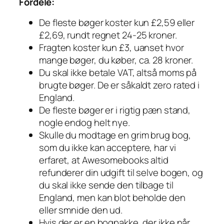
Fordele:
De fleste bøger koster kun £2,59 eller
£2,69, rundt regnet 24-25 kroner.
Fragten koster kun £3, uanset hvor
mange bøger, du køber, ca. 28 kroner.
Du skal ikke betale VAT, altså moms på
brugte bøger. De er såkaldt
zero rated
i
England.
De fleste bøger er i rigtig pæn stand,
nogle endog helt nye.
Skulle du modtage en grim brug bog,
som du ikke kan acceptere, har vi
erfaret, at Awesomebooks altid
refunderer din udgift til selve bogen, og
du skal ikke sende den tilbage til
England, men kan blot beholde den
eller smnide den ud.
Hvis der er en bogpakke, der ikke når