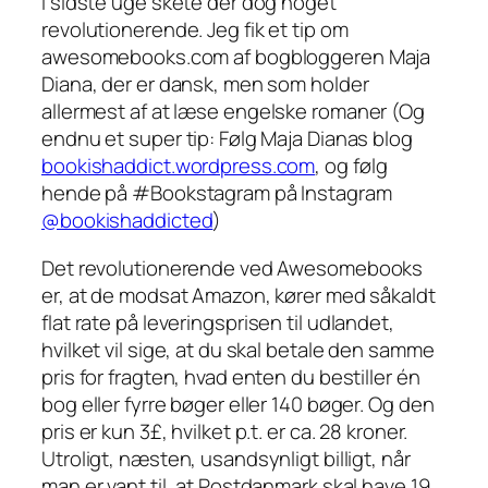
I sidste uge skete der dog noget
revolutionerende. Jeg fik et tip om
awesomebooks.com af bogbloggeren Maja
Diana, der er dansk, men som holder
allermest af at læse
engelske
romaner (Og
endnu et super tip: Følg Maja Dianas blog
bookishaddict.wordpress.com
, og følg
hende på #Bookstagram på Instagram
@bookishaddicted
)
Det revolutionerende ved Awesomebooks
er, at de modsat Amazon, kører med såkaldt
flat rate
på leveringsprisen til udlandet,
hvilket vil sige, at du skal betale den samme
pris for fragten, hvad enten du bestiller én
bog eller fyrre bøger eller 140 bøger. Og den
pris er kun 3£, hvilket p.t. er ca. 28 kroner.
Utroligt, næsten, usandsynligt billigt, når
man er vant til, at Postdanmark skal have 19