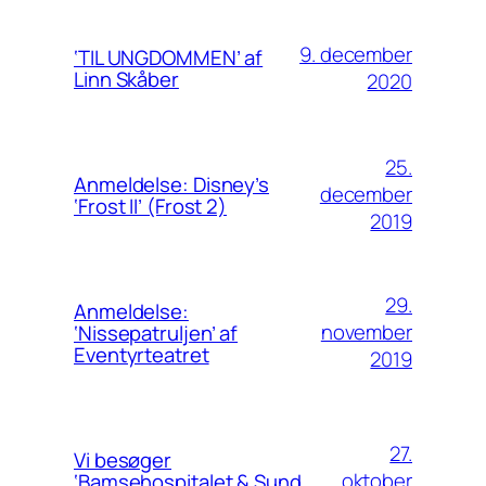
9. december
‘TIL UNGDOMMEN’ af
Linn Skåber
2020
25.
Anmeldelse: Disney’s
december
‘Frost II’ (Frost 2)
2019
29.
Anmeldelse:
november
‘Nissepatruljen’ af
Eventyrteatret
2019
27.
Vi besøger
oktober
‘Bamsehospitalet & Sund