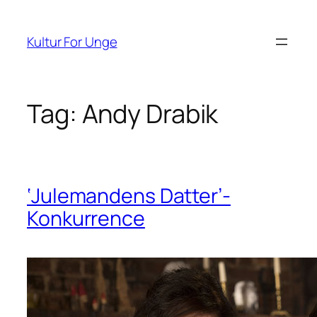
Spring
til
Kultur For Unge
indhold
Tag:
Andy Drabik
‘Julemandens Datter’-
Konkurrence