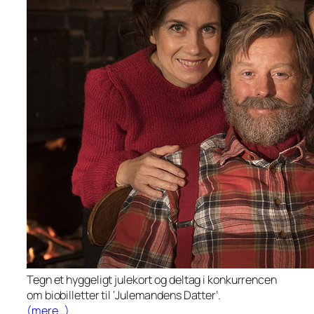
Tegn et hyggeligt julekort og deltag i konkurrencen
om biobilletter til ‘Julemandens Datter’.
(mere…)