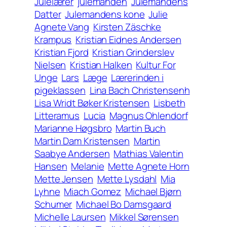
Julelærer
julemanden
Julemandens
Datter
Julemandens kone
Julie
Agnete Vang
Kirsten Zäschke
Krampus
Kristian Eidnes Andersen
Kristian Fjord
Kristian Grinderslev
Nielsen
Kristian Halken
Kultur For
Unge
Lars
Læge
Lærerinden i
pigeklassen
Lina Bach Christensenh
Lisa Wridt Bøker Kristensen
Lisbeth
Litteramus
Lucia
Magnus Ohlendorf
Marianne Høgsbro
Martin Buch
Martin Dam Kristensen
Martin
Saabye Andersen
Mathias Valentin
Hansen
Melanie
Mette Agnete Horn
Mette Jensen
Mette Lysdahl
Mia
Lyhne
Miach Gomez
Michael Bjørn
Schumer
Michael Bo Damsgaard
Michelle Laursen
Mikkel Sørensen