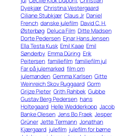
jul
Cecilie Klok Dupont
Christian
Dyekjær
Christina Vestergaard
Ciliane Stubkjær
Claus Jr
Daniel
French
danske julefilm
David C. H.
Østerbøg
Deluca Film
Ditte Madsen
Dorte Pedersen
Ejnar Hans Jensen
Ella Testa Kusk
Emil Kaae
Emil
Sønderby
Emma Düring
Erik
Peitersen
familiefilm
familiefilm jul
Far på julemarked
film om
julemanden
Gemma Karlsen
Gitte
Weinreich Skov Ruggaard
Gorm
Grijze Pieter
Grith Rahbek
Gubbe
Gustav Berg Pedersen
hans
Holtegaard
Helle Wedderkopp
Jacob
Banke Olesen
Jens Bo Fraek
Jesper
Grüner
Jette Termann
Jonathan
Kjærgaard
julefilm
julefilm for børne