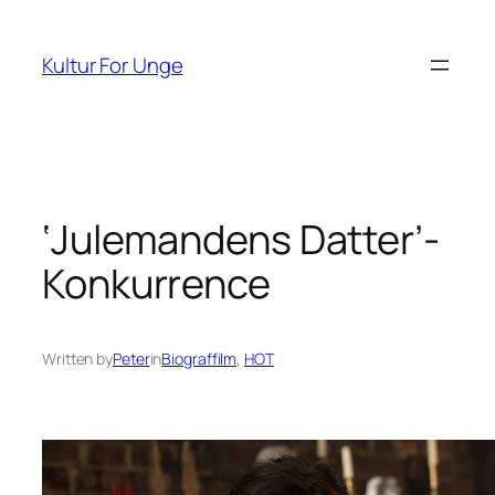
Spring
til
Kultur For Unge
indhold
‘Julemandens Datter’-
Konkurrence
Written by
Peter
in
Biograffilm
, 
HOT