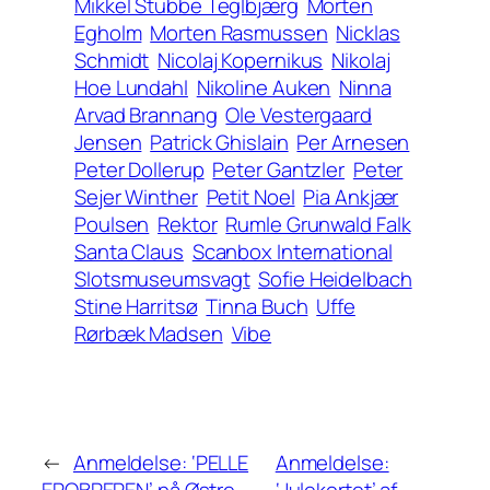
Mikkel Stubbe Teglbjærg
Morten
Egholm
Morten Rasmussen
Nicklas
Schmidt
Nicolaj Kopernikus
Nikolaj
Hoe Lundahl
Nikoline Auken
Ninna
Arvad Brannang
Ole Vestergaard
Jensen
Patrick Ghislain
Per Arnesen
Peter Dollerup
Peter Gantzler
Peter
Sejer Winther
Petit Noel
Pia Ankjær
Poulsen
Rektor
Rumle Grunwald Falk
Santa Claus
Scanbox International
Slotsmuseumsvagt
Sofie Heidelbach
Stine Harritsø
Tinna Buch
Uffe
Rørbæk Madsen
Vibe
←
Anmeldelse: ‘PELLE
Anmeldelse:
EROBREREN’ på Østre
‘Julekortet’ af